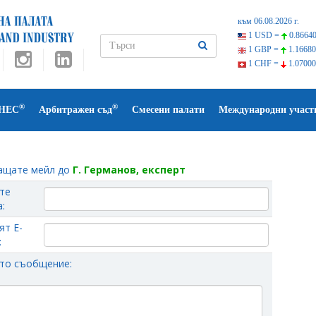
към 06.08.2026 г.
1 USD =
0.86640
1 GBP =
1.16680
1 CHF =
1.07000
®
®
НЕС
Арбитражен съд
Смесени палати
Международни участ
ащате мейл до
Г. Германов, експерт
те
:
ят Е-
:
то съобщение: