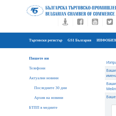
Търговски регистър
GS1 България
ИНФОБИЗ
Пишете ни
Изпр
Телефони
Ваши
имена
Актуални новини
Ваши
Последните 30 дни
Мейл
Ваше
Архив на новини
БTПП в медиите