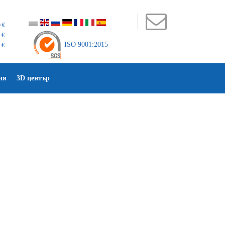
 €
 €
ISO 9001:2015
 €
ия
3D център