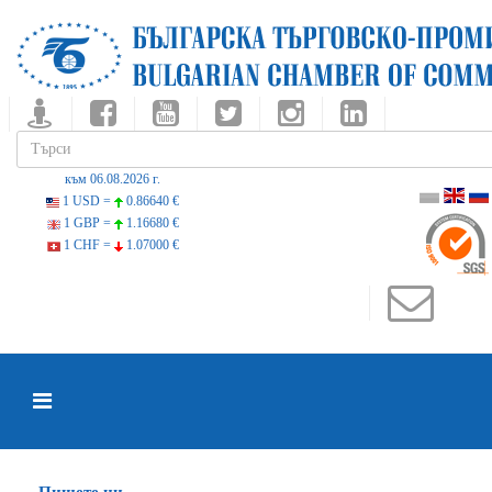
към 06.08.2026 г.
1 USD =
0.86640 €
1 GBP =
1.16680 €
1 CHF =
1.07000 €