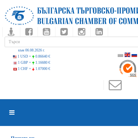
към 06.08.2026 г.
1 USD =
0.86640 €
1 GBP =
1.16680 €
1 CHF =
1.07000 €