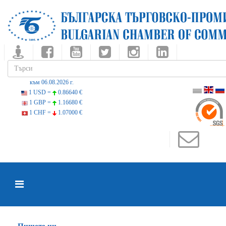
към 06.08.2026 г.
1 USD =
0.86640 €
1 GBP =
1.16680 €
1 CHF =
1.07000 €