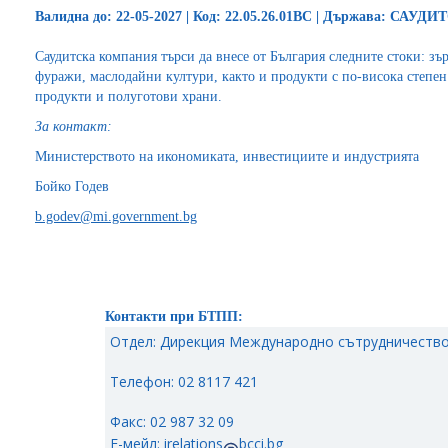
Валидна до: 22-05-2027 | Код: 22.05.26.01BC | Държава: САУ
Саудитска компания търси да внесе от България следните стоки: зъ
фуражи, маслодайни култури, както и продукти с по-висока степе
продукти и полуготови храни.
За контакт:
Министерството на икономиката, инвестициите и индустрията
Бойко Годев
b.godev@mi.government.bg
Контакти при БТПП:
Отдел: Дирекция Международно сътрудничество
Телефон: 02 8117 421
Факс: 02 987 32 09
Е-мейл:
irelations
bcci.bg