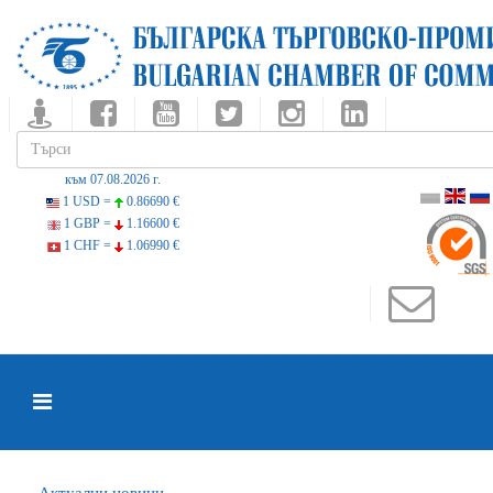
към 07.08.2026 г.
1 USD =
0.86690 €
1 GBP =
1.16600 €
1 CHF =
1.06990 €