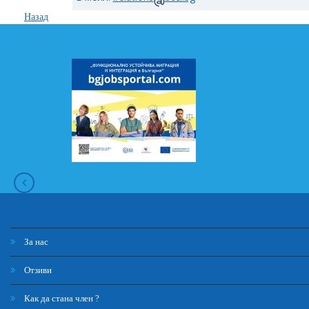
Назад
За нас
Отзиви
Как да стана член ?