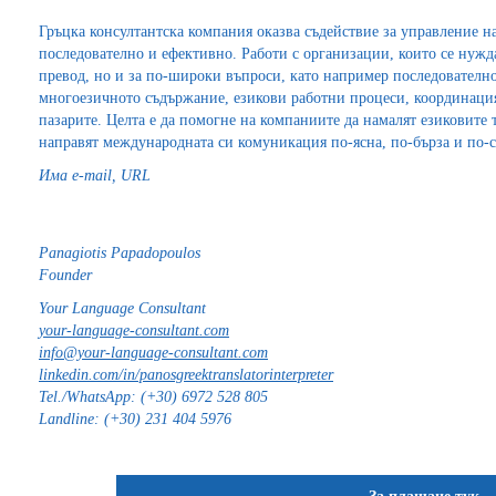
Гръцка консултантска компания оказва съдействие за управление н
последователно и ефективно. Работи с организации, които се нужд
превод, но и за по-широки въпроси, като например последователно
многоезичното съдържание, езикови работни процеси, координаци
пазарите. Целта е да помогне на компаниите да намалят езиковите т
направят международната си комуникация по-ясна, по-бърза и по-с
Има е-mail, URL
Panagiotis Papadopoulos
Founder
Your Language Consultant
your-language-consultant.com
info@your-language-consultant.com
linkedin.com/in/panosgreektranslatorinterpreter
Tel./WhatsApp: (+30) 6972 528 805
Landline: (+30) 231 404 5976