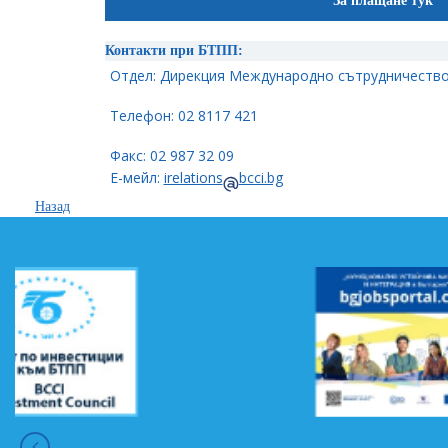
За плащане тук
Контакти при БТПП:
Отдел: Дирекция Международно сътрудничество
Телефон: 02 8117 421
Факс: 02 987 32 09
Е-мейл:
irelations
bcci.bg
Назад