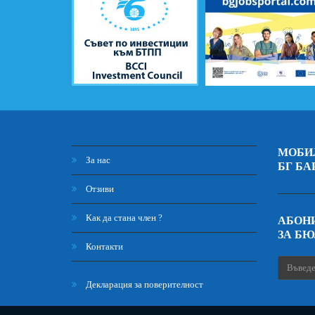
МОБИ
За нас
БГ БА
Отзиви
Как да стана член ?
АБОНИ
ЗА Б
Контакти
Декларация за поверителност