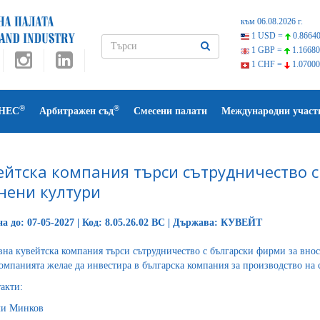
към 06.08.2026 г.
1 USD =
0.86640
1 GBP =
1.16680
1 CHF =
1.07000
®
®
НЕС
Арбитражен съд
Смесени палати
Международни участ
ейтска компания търси сътрудничество с
нени култури
а до: 07-05-2027 | Код: 8.05.26.02 BC | Държава: КУВЕЙТ
на кувейтска компания търси сътрудничество с български фирми за внос
Компанията желае да инвестира в българска компания за производство на 
такти:
ли Минков