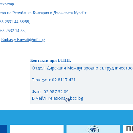
секретар
тво на Република България в Държавата Кувейт
65 2531 44 58/59;
65 2532 14 53;
:
Embassy.Kuwait@mfa.bg
Контакти при БТПП:
Отдел: Дирекция Международно сътрудничество
Телефон: 02 8117 421
Факс: 02 987 32 09
Е-мейл:
irelations
bcci.bg