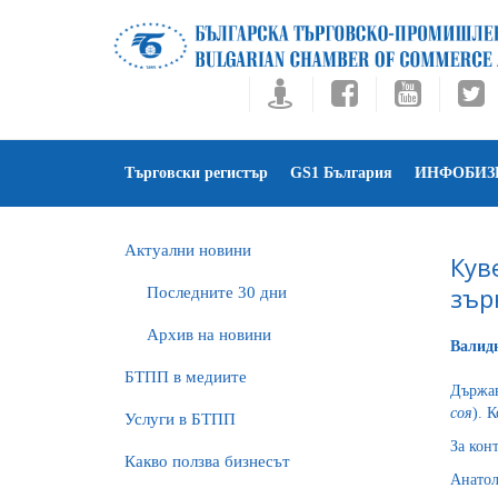
Търговски регистър
GS1 България
ИНФОБИЗ
Актуални новини
Кув
зър
Последните 30 дни
Архив на новини
Валидн
БTПП в медиите
Държав
соя
). 
Услуги в БТПП
За кон
Какво ползва бизнесът
Анато