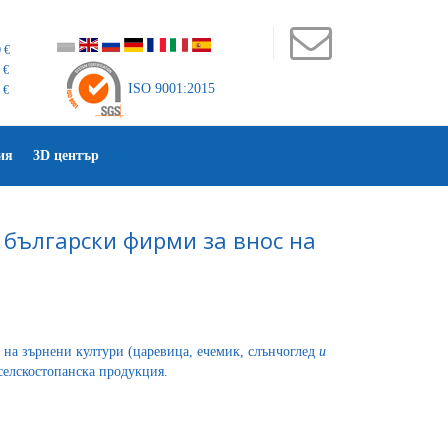
 €
 €
ISO 9001:2015
 €
ия
3D център
 български фирми за внос на
 на зърнени култури (царевица, ечемик, слънчоглед
и
селскостопанска продукция.