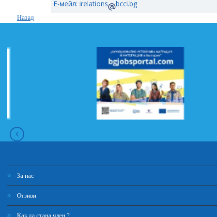
Е-мейл:
irelations
bcci.bg
Назад
За нас
Отзиви
Как да стана член ?