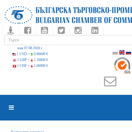
към 07.08.2026 г.
1 USD =
0.86690 €
1 GBP =
1.16600 €
1 CHF =
1.06990 €