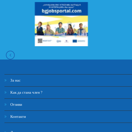
За нас
Как да стана член ?
Отзиви
Контакти