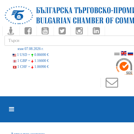
към 07.08.2026 г.
1 USD =
0.86690 €
1 GBP =
1.16600 €
1 CHF =
1.06990 €