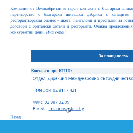
Компания от Великобритания търси контакти с български шива
партньорство с български шивашки фабрики с капацитет 
ресторантьорския бизнес – якета, панталони и престилки за гот
договори с британски хотели и ресторанти. Очаква предложения
конкурентни цени.
Има е-
mail.
За плащане тук
Контакти при БТПП:
Отдел: Дирекция Международно сътрудничество
Телефон: 02 8117 421
Факс: 02 987 32 09
Е-мейл:
irelations
bcci.bg
Назад