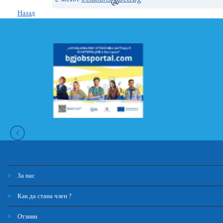
Назад
За нас
Как да стана член ?
Отзиви