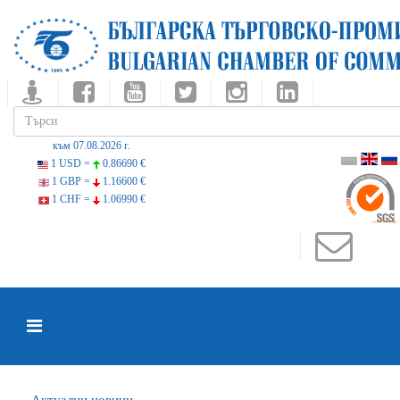
към 07.08.2026 г.
1 USD =
0.86690 €
1 GBP =
1.16600 €
1 CHF =
1.06990 €