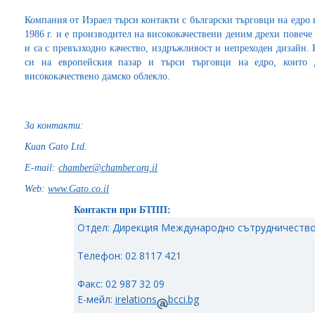
Компания от Израел търси контакти с български търговци на едро 
1986 г. и е производител на висококачествени деним дрехи повече 
и са с превъзходно качество, издръжливост и непреходен дизайн.
си на европейския пазар и търси търговци на едро, които 
висококачествено дамско облекло.
За контакти:
Kuan Gato Ltd.
E
-
mail:
chamber@chamber.org.il
Web:
www.Gato.co.il
Контакти при БТПП:
Отдел: Дирекция Международно сътрудничество
Телефон: 02 8117 421
Факс: 02 987 32 09
Е-мейл:
irelations
bcci.bg