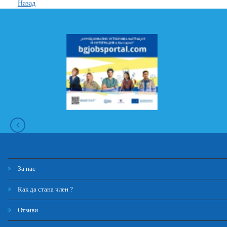
Назад
За нас
Как да стана член ?
Отзиви