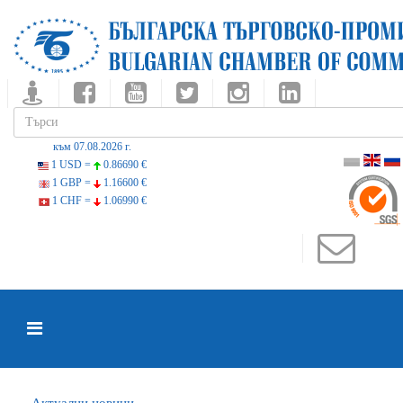
към 07.08.2026 г.
1 USD =
0.86690 €
1 GBP =
1.16600 €
1 CHF =
1.06990 €