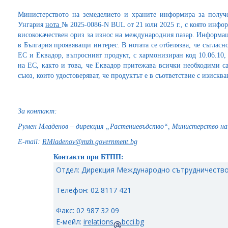
Министерството на земеделието и храните информира за получ
Унгария
нота
№ 2025-0086-N BUL от 21 юли 2025 г., с която инфо
висококачествен ориз за износ на международния пазар. Информац
в България проявяващи интерес. В нотата се отбелязва, че съгла
ЕС и Еквадор, въпросният продукт, с хармонизиран код 10.06.10,
на ЕС, както и това, че Еквадор притежава всички необходими с
съюз, които удостоверяват, че продуктът е в съответствие с изисква
За контакт:
Румен Младенов – дирекция „Растениевъдство“, Министерство на
Е-
mail:
RMladenov@mzh.government.bg
Контакти при БТПП:
Отдел: Дирекция Международно сътрудничество
Телефон: 02 8117 421
Факс: 02 987 32 09
Е-мейл:
irelations
bcci.bg