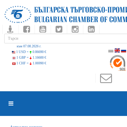
към 07.08.2026 г.
1 USD =
0.86690 €
1 GBP =
1.16600 €
1 CHF =
1.06990 €