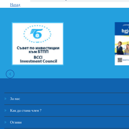
Назад
За нас
Как да стана член ?
Отзиви