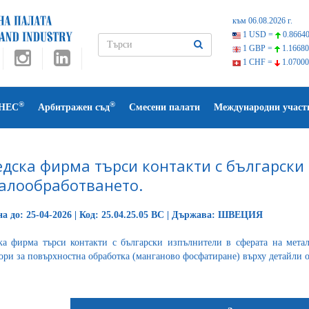
към 06.08.2026 г.
1 USD =
0.86640
1 GBP =
1.16680
1 CHF =
1.07000
®
®
НЕС
Арбитражен съд
Смесени палати
Международни участ
дска фирма търси контакти с български
алообработването.
а до: 25-04-2026 | Код: 25.04.25.05 BC | Държава: ШВЕЦИЯ
а фирма търси контакти с български изпълнители в сферата на метал
ори за повърхностна обработка (манганово фосфатиране) върху детайли о