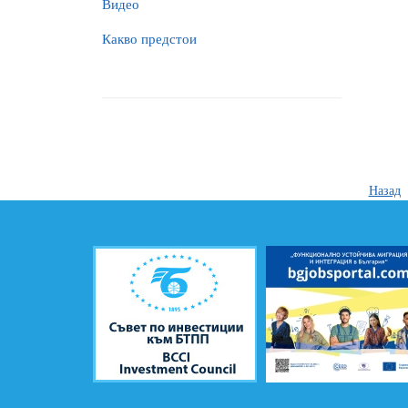
Видео
Какво предстои
Назад