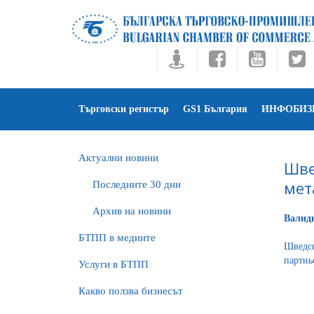
Търговски регистър
GS1 България
ИНФОБИЗ
Актуални новини
Шве
мет
Последните 30 дни
Архив на новини
Валидн
БTПП в медиите
Шведск
партнь
Услуги в БТПП
Какво ползва бизнесът