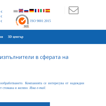
 €
 €
ISO 9001:2015
 €
ия
3D център
 изпълнители в сферата на
ообработването. Компанията се интересува от надеждни
т стомана и желязо.
Има е-
mail.