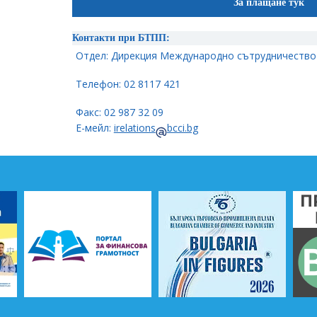
За плащане тук
Контакти при БТПП:
Отдел: Дирекция Международно сътрудничество
Телефон: 02 8117 421
Факс: 02 987 32 09
Е-мейл:
irelations
bcci.bg