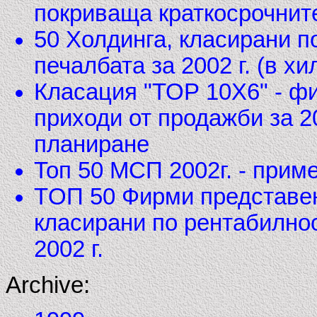
покриваща краткосрочнит
50 Холдинга, класирани п
печалбата за 2002 г. (в хил
Класация "ТОР 10Х6" - ф
приходи от продажби за 2
планиране
Топ 50 МСП 2002г. - прим
TОП 50 Фирми представен
класирани по рентабилнос
2002 г.
Archive: