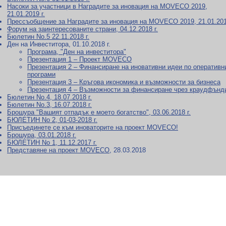
Насоки за участници в Наградите за иновация на MOVECO 2019,
21.01.2019 г.
Прессъобщение за Наградите за иновация на MOVECO 2019, 21.01.2019
Форум на заинтересованите страни, 04.12.2018 г.
Бюлетин No.5 22.11.2018 г.
Ден на Инвеститора, 01.10.2018 г.
Програма, "Ден на инвеститора"
Презентация 1 – Проект MOVECO
Презентация 2 – Финансиране на иновативни идеи по оперативн
програми
Презентация 3 – Кръгова икономика и възможности за бизнеса
Презентация 4 – Възможности за финансиране чрез краудфънд
Бюлетин No.4, 18.07.2018 г.
Бюлетин No.3, 16.07.2018 г.
Брошура "Вашият отпадък е моето богатство", 03.06.2018 г.
БЮЛЕТИН No 2, 01-03-2018 г.
Присъединете се към иноваторите на проект MOVECO!
Брошура, 03.01.2018 г.
БЮЛЕТИН No 1, 11.12.2017 г.
Представяне на проект MOVECO
, 28.03.2018