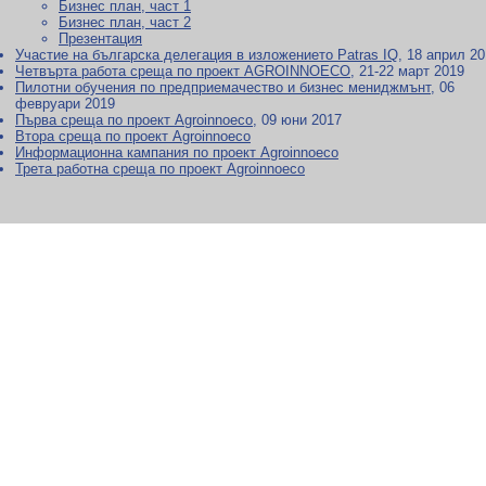
Бизнес план, част 1
Бизнес план, част 2
Презентация
Участие на българска делегация в изложението Patras IQ
, 18 април 2
Четвърта работа среща по проект AGROINNOECO
, 21-22 март 2019
Пилотни обучения по предприемачество и бизнес мениджмънт
, 06
февруари 2019
Първа среща по проект Agroinnoeco
, 09 юни 2017
Втора среща по проект Agroinnoeco
Информационна кампания по проект Agroinnoeco
Трета работна среща по проект Agroinnoeco