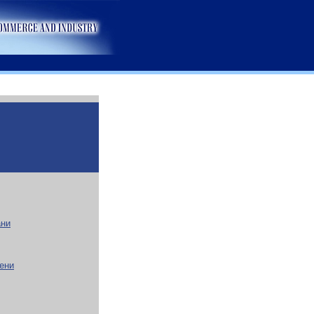
ани
нени