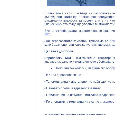
В павилиона на ЕС ще бъде на разположение
сътрудници, които ще промотират продуктите 
максимална видимост за посетителите на изл
бизнес мисията също ще увеличи възможностит
Вижте тук информация за предишното издание
2026
.
Заинтересованите компании трябва да се
рег
като бъдат оценени като допустими ще могат д
Целева аудитория
Европейски МСП
, включително стартира
здравеопазването и медицинското оборудване 
Помощни технологии, медицинско обор
• ИКТ за здравеопазване
• Телемедицина и дистанционно наблюдение н
• Нанотехнологии в здравеопазването
• Приложения на изкуствен интелект в здравео
• Регенеративна медицина и тъканно инженерс