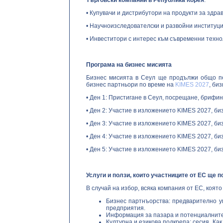
Търговски компании в Република Корея
:
• Купувачи и дистрибутори на продукти за здр
• Научноизследователски и развойни институции
• Инвеститори с интерес към съвременни техн
Програма на бизнес мисията
Бизнес мисията в Сеул ще продължи общо пе
бизнес партньори по време на
KIMES 2027
, би
• Ден 1: Пристигане в Сеул, посрещане, брифин
• Ден 2: Участие в изложението KIMES 2027, б
• Ден 3: Участие в изложението KIMES 2027, б
• Ден 4: Участие в изложението KIMES 2027, б
• Ден 5: Участие в изложението KIMES 2027, б
Услуги и ползи, които участниците от ЕС ще 
В случай на избор, всяка компания от ЕС, която
Бизнес партнъорства: предварително у
предприятия.
Информация за пазара и потенциалните
Културна и езикова подкрепа; сесия „Как