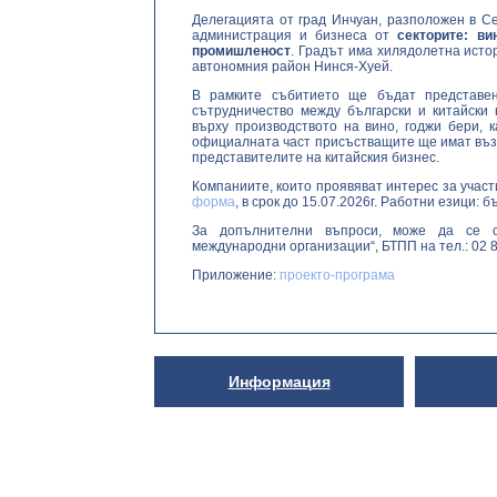
Делегацията от град Инчуан, разположен в С
администрация и бизнеса от
секторите: ви
промишленост
. Градът има хилядолетна исто
автономния район Нинся-Хуей.
В рамките събитието ще бъдат представен
сътрудничество между български и китайски
върху производството на вино, годжи бери, 
официалната част присъстващите ще имат възм
представителите на китайския бизнес.
Компаниите, които проявяват интерес за учас
форма
, в срок до 15.07.2026г. Работни езици: б
За допълнителни въпроси, може да се с
международни организации“, БТПП на тел.: 02 8
Приложение:
проекто-програма
Информация