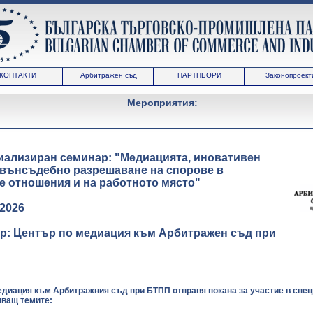
КОНТАКТИ
Арбитражен съд
ПАРТНЬОРИ
Законопроект
Мероприятия:
иализиран семинар: "Медиацията, иновативен
звънсъдебно разрешаване на спорове в
е отношения и на работното място"
-2026
р: Център по медиация към Арбитражен съд при
диация към Арбитражния съд при БТПП отправя покана за участие в спе
чващ темите: