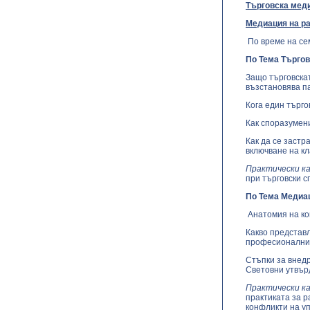
Търговска меди
Медиация на ра
По време на се
По Тема Търгов
Защо търговска
възстановява п
Кога един търго
Как споразумен
Как да се заст
включване на кл
Практически ка
при търговски с
По Тема Медиац
Анатомия на ко
Какво представ
професионални
Стъпки за внед
Световни утвър
Практически ка
практиката за р
конфликти на у