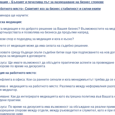
ация – Бързият и печеливш път за разрешаване на бизнес спорове
ботното място– Скритият коз за бизнес стабилност и силни екипи
минара ще научите:
ска медиация:
та медиация е по-доброто решение за Вашия бизнес? Възможностите на ме
артньорствата и позволява на бизнеса да продължи напред.
вски спор е подходящ за медиация и кога е късно?
ието от медиация може да има силата на съдебно решение.
раховате срещу бъдещи скъпи съдебни битки още при подписването на нов дог
ауза за медиация в договорите.
зуси:
Ще имате възможност да обсъдите практически аспекти за провеждане
порове по време на дискусията
ия на работното място:
нфликта в офиса: Кои са ранните сигнали и кога мениджмънтът трябва да се
лява е медиацията на работното място: Разликата между неформалния разго
я медиатор.
ряване: Как да интегрирате медиацията като вътрешна политика във Вашата 
дени практики.
зуси
: По време на дискусията има възможност за обсъждане на реални прим
азрешени спорове между отдели, между ръководител и служител, като и при 
правленско ниво