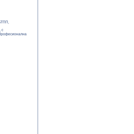
БТПП,
 с
 Професионална