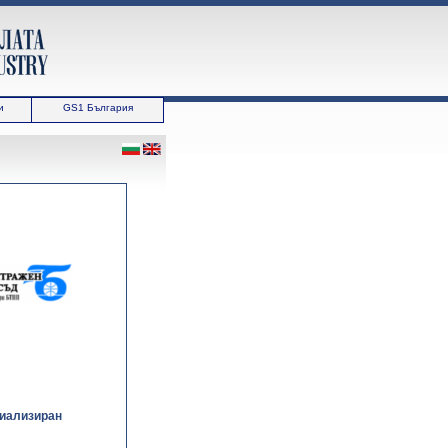
и
GS1 България
циализиран