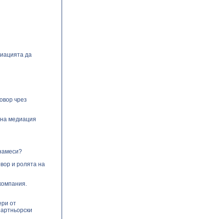
диацията да
овор чрез
 на медиация
 намеси?
вор и ролята на
компания.
ери от
партньорски