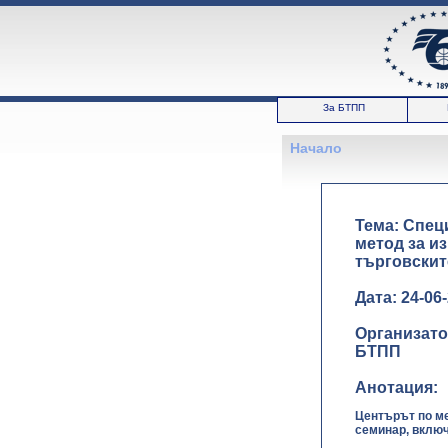
За БТПП
Начало
Тема: Спец
метод за и
търговскит
Дата: 24-06
Организато
БТПП
Анотация:
Центърът по ме
семинар, вклю