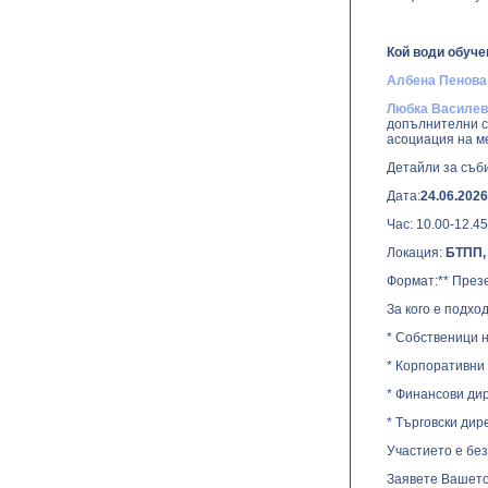
Кой води обуче
Албена Пенова
Любка Василев
допълнителни с
асоциация на м
Детайли за съб
Дата:
24.06.2026
Час: 10.00-12.45
Локация:
БТПП, 
Формат:** През
За кого е подх
* Собственици н
* Корпоративни 
* Финансови ди
* Търговски дир
Участието е бе
Заявете Вашето 