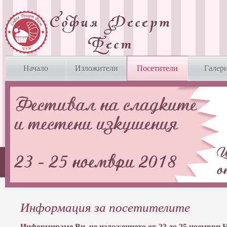
Начало
Изложители
Посетители
Галер
Информация за посетителите
Информираме Ви, че изложението от 23 до 25 ноемвр