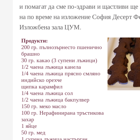
и помагат да сме по-здрави и щастливи ще
на по време на изложение София Десерт Фе
Изложбена зала ЦУМ.
Продукти:
200 гр. пълнозърнесто пшенично
брашно
30 гр. какао (3 супени лъжици)
1/2 чаена лъжица канела
1/4 чаена лъжица прясно смляно
индийско орехче
щипка карамфил
1/4 чаена лъжица сол
1/2 чаена лъжица бакпулвер
150 гр. меко масло
100 гр. Нерафинирана тръстикова
захар
1 яйце
50 гр. мед
1 супена лъжица настърган