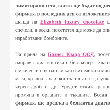
лимитирани сета
,
които ще бъдат подне
фирмата в последния ден от изложениет
щанда на
Elizabeth luxury chocolate
щ
спечели, а всеки посетител ще може да оп
изработвани бонбоните.
На щанда на
Бизнес Къща ООД
, посе
направят диагностика с биоскенер - кван
физически показатели като витамини и мин
маса, кръвна захар, костна плътност, функ
черен дроб и др. Уредът отчита ранн
промяна в органите и тъканите.
Всеки 
фирмата ще предлага безплатна диагн