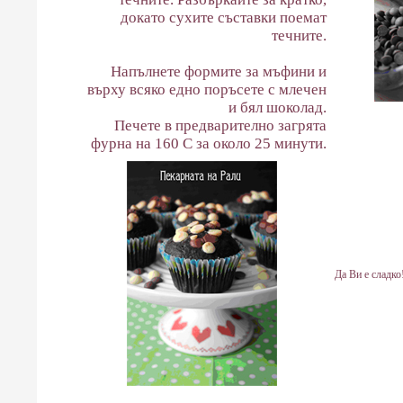
докато сухите съставки поемат
течните.
Напълнете формите за мъфини и
върху всяко едно поръсете с млечен
и бял шоколад.
Печете в предварително загрята
фурна на 160 С за около 25 минути.
Да Ви е сладко