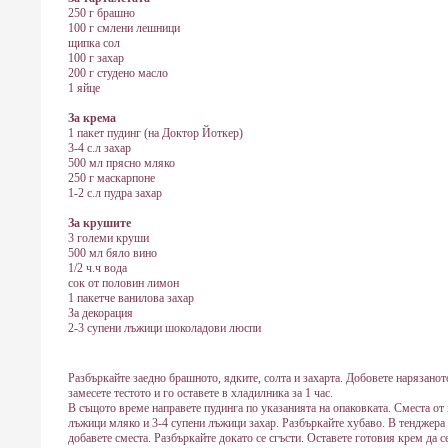
250 г брашно
100 г смлени лешници
щипка сол
100 г захар
200 г студено масло
1 яйце
За крема
1 пакет пудинг (на Доктор Йоткер)
3-4 с.л захар
500 мл прясно мляко
250 г маскарпоне
1-2 с.л пудра захар
За крушите
3 големи круши
500 мл бяло вино
1/2 ч.ч вода
сок от половин лимон
1 пакетче ванилова захар
За декорация
2-3 супени лъжици шоколадови люспи
Разбъркайте заедно брашното, ядките, солта и захарта. Добовете нарязанот
замесете тестото и го оставете в хладилника за 1 час.
В същото време направете пудинга по указанията на опаковката. Сместа от 
лъжици мляко и 3-4 супени лъжици захар. Разбъркайте хубаво. В тенджера 
добавете сместа. Разбъркайте докато се сгъсти. Оставете готовия крем да с