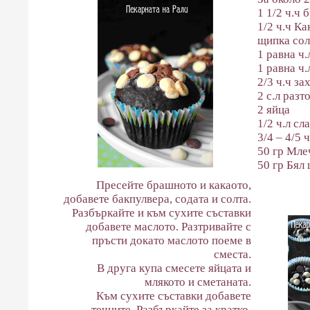
1 1/2 ч.ч
1/2 ч.ч Ка
щипка сол
1 равна ч.
1 равна ч.
2/3 ч.ч за
2 с.л разт
2 яйца
1/2 ч.л сл
3/4 – 4/5 
50 гр Мле
50 гр Бял
Пресейте брашното и какаото,
добавете бакпулвера, содата и солта.
Разбъркайте и към сухите съставки
добавете маслото. Разтривайте с
пръсти докато маслото поеме в
сместа.
В друга купа смесете яйцата и
млякото и сметаната.
Към сухите съставки добавете
течните. Разбъркайте за кратко,