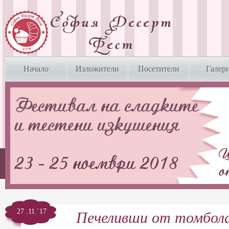
Начало
Изложители
Посетители
Галер
27 .11.`17
Печеливши от томбол