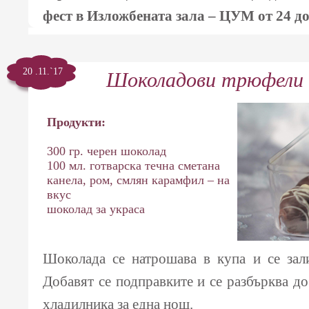
фест в Изложбената зала – ЦУМ от 24 до
20 .11.`17
Шоколадови трюфели с
Продукти:
300 гр. черен шоколад
100 мл. готварска течна сметана
канела, ром, смлян карамфил – на
вкус
шоколад за украса
Шоколада се натрошава в купа и се зали
Добавят се подправките и се разбърква до
хладилника за една нощ.