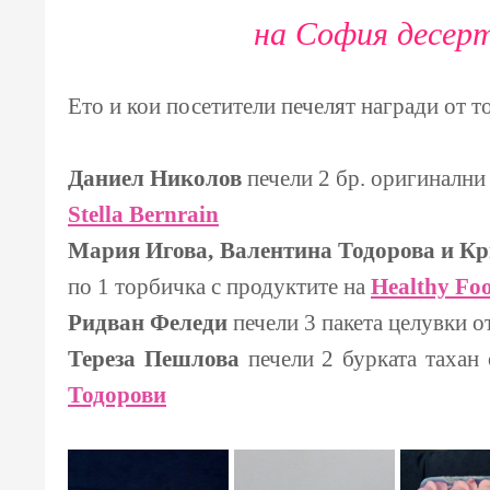
на София десер
Ето и кои посетители печелят награди от т
Даниел Николов
печели 2 бр. оригинални
Stella Bernrain
Мария Игова, Валентина Тодорова и К
по 1 торбичка с продуктите на
Healthy Fo
Ридван Феледи
печели 3 пакета целувки о
Тереза Пешлова
печели 2 бурката тахан
Тодорови