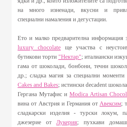
ядки и др., които изложителите са подготв
на много изненади, вкусни и привле
специални намаления и дегустации.
Ето и малко предварителна информация 
luxury chocolate
ще участва с неустои
бутикови торти
"Нектар"
; италиански изк
гама от шоколади, бонбони, течни шоко
др.; сладка магия за специални моменти
Cakes and Bakes
; истински decadent шокол
Гергана Мутафис и
Modica Artisan Chocol
вина от Австрия и Германия от
Авексим
; 
сладкарски изделия - турски локум, п
джезерие от
Лукерия
; пухкави домаш