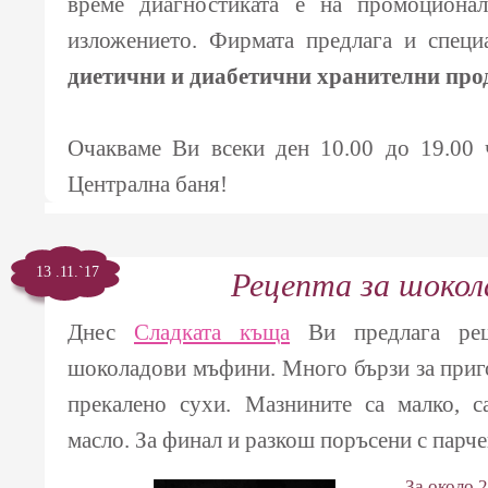
време диагностиката е на промоциона
изложението. Фирмата предлага и специ
диетични и диабетични хранителни про
Очакваме Ви всеки ден 10.00 до 19.00
Централна баня!
13 .11.`17
Рецепта за шоко
Днес
Сладката къща
Ви предлага рец
шоколадови мъфини. Много бързи за приго
прекалено сухи. Мазнините са малко, 
масло. За финал и разкош поръсени с парч
За около 