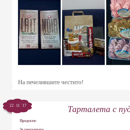
На печелившите честито!
22 .11.`17
Тарталета с пуд
Продукти:
За тарталетата