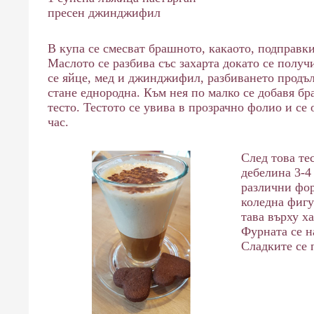
пресен джинджифил
В купа се смесват брашното, какаото, подправки
Маслото се разбива със захарта докато се получ
се яйце, мед и джинджифил, разбиването продъл
стане еднородна. Към нея по малко се добавя бр
тесто. Тестото се увива в прозрачно фолио и се
час.
След това тес
дебелина 3-4
различни фор
коледна фигу
тава върху ха
Фурната
се н
Сладките се 