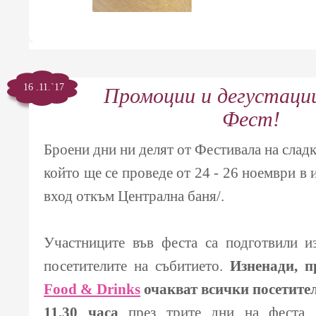
16 .11.`17
Промоции и дегустаци
Фест!
Броени дни ни делят от Фестивала на слад
който ще се проведе от 24 - 26 ноември в
вход откъм Централна баня/.
Участниците във феста са подготвили и
посетителите на събитието.
Изненади, п
Food & Drinks
очакват всички посетител
11.30 часа
през трите дни на феста.