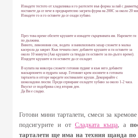
Извадете тестото от хладилника и го разтелете във форма за пай с диаметър
поставете да се пече в предварително загрята фурна на 200С за около 20 м
Извадете го и го оставете да се охади хубаво.
През това време обелете крушите и извадете сърцевината им. Нарежете ги
по дължина.
Виното, лимоновия сок, водата и ванилиловата захар сложете в малка
касерола да заврят. Към течната смес добавете крушите и ги оставете за
около 10 минути (Ако крушите са твърди ги оставете за по-дълго време).
Изцедете крушите и ги оставете да се охладят.
В купата на миксера сложете готовия пудинг и към него добавете
маскарпонето и пудрата захар. Готовият крем изсипете в готовата
тарталета и отгоре наредете изстиналите круши. Декорирайте с
шоколадови люспи. Преди сервиране охладете хубаво за около 1-2 часа.
Вкусът се подобрява след втория ден.
Да Ви е сладко.
Готови мини тарталети, смеси за кремове
подсигурите и от
Сладката къща
, а
по
тарталети ще има на техния щанда по