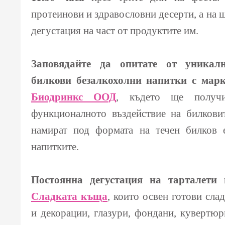
протеинови и здравословни десерти, а на 
дегустация на част от продуктите им.
Заповядайте да опитате от уникал
билкови безалкохолни напитки с мар
Биодринкс ООД
, където ще получ
функционалното въздействие на билкови
намират под формата на течен билков е
напитките.
Постоянна дегустация на тарталет
Сладката къща
, които освен готови сла
и декорации, глазури, фондани, кувертюр