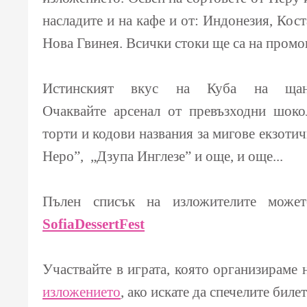
насладите и на кафе и от: Индонезия, Кос
Нова Гвинея. Всички стоки ще са на пром
Истинският вкус на Куба на щ
Очаквайте арсенал от превъзходни шоко
торти и кодови названия за мигове екзотич
Неро”, „Дзупа Инглезе” и още, и още...
Пълен списък на изложителите может
SofiaDessertFest
Участвайте в играта, която организираме 
изложението
, ако искате да спечелите билет