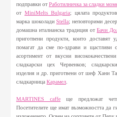
подправки от
Работилничка за сладки мом
от
MiniMelts Bulgaria
; цялата продукто
марка шоколади
Stella
; неповторими десе
домашна италианска традиция от
Бачи До
приготвени продукти, които доставят у
помагат да сме по-здрави и щастливи
асортимент от вкусни висококачествени
сладкарски цех Червенков; сладкарск
изделия и др. приготвени от шеф Хани Та
сладкарница
Карамел
.
MARTINES caffe
ще предложат чети
Посетителите ще имат възможността да ги
изложението. Освен на сортовете от Перу 