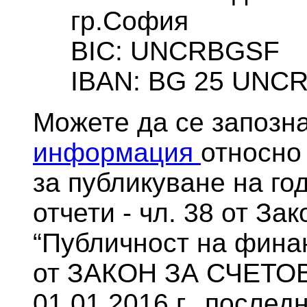
гр.София
BIC: UNCRBGSF
IBAN: BG 25 UNCR 7
Можете да се запозн
информация
относно
за публикуване на г
отчети - чл. 38 от За
“Публичност на финан
от ЗАКОН ЗА СЧЕТО
01.01.2016 г., послед