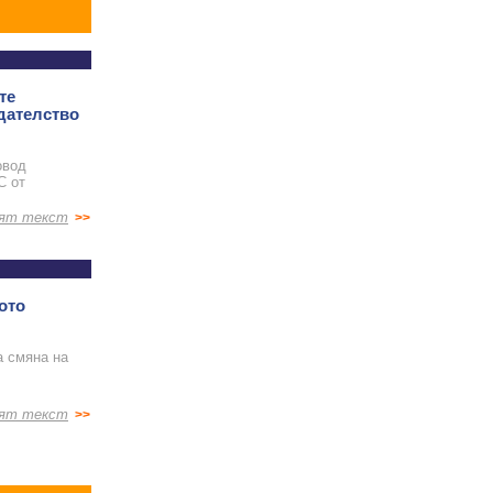
те
дателство
овод
С от
ят текст
>>
ото
а смяна на
ят текст
>>