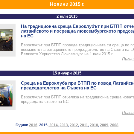
Новини 2015 г.
2 юли 2015
На традиционна среща Евроклубът при БТПП отче
латвийското и посрещна люксембургското предсе
на ЕС
Евроклубът при БТПП проведе традиционната си среща по п
поемането на ротационното председателство на Съвета на Е
Великото Херцогство Люксембург на 1 юли 2015 г.
Пълни
15 януари 2015
Среща на Евроклуба при БТПП по повод Латвийск
председателство на Съвета на ЕС
Евроклубът при БТПП отбеляза на традиционна среща новат
председателството на ЕС.
Пълни
Години
2016
, 2015,
2014
,
2013
,
2012
,
2011
,
2010
,
2009
,
2008