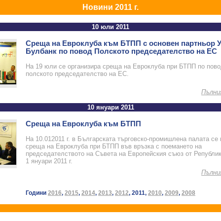
Новини 2011 г.
10 юли 2011
Среща на Евроклуба към БТПП с основен партньор 
Булбанк по повод Полското председателство на ЕС
На 19 юли се организира среща на Евроклуба при БТПП по пово
полското председателство на ЕС.
Пълни
10 януари 2011
Среща на Евроклуба към БТПП
На 10.012011 г. в Българската търговско-промишлена палата се
среща на Евроклуба при БТПП във връзка с поемането на
председателството на Съвета на Европейския съюз от Републик
1 януари 2011 г.
Пълни
Години
2016
,
2015
,
2014
,
2013
,
2012
, 2011,
2010
,
2009
,
2008