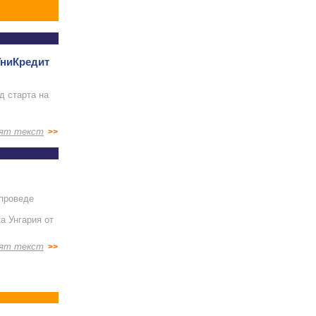
УниКредит
д старта на
ят текст
>>
 проведе
а Унгария от
ят текст
>>