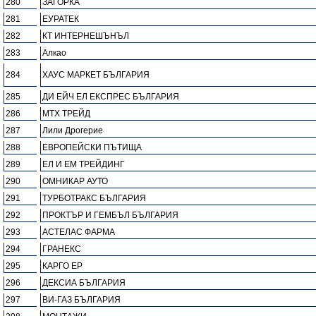
280
ЗАГОРКА
281
ЕУРАТЕК
282
КТ ИНТЕРНЕШЪНЪЛ
283
Алкао
284
ХАУС МАРКЕТ БЪЛГАРИЯ
285
ДИ ЕЙЧ ЕЛ ЕКСПРЕС БЪЛГАРИЯ
286
МТХ ТРЕЙД
287
Лили Дрогерие
288
ЕВРОПЕЙСКИ ПЪТИЩА
289
ЕЛ И ЕМ ТРЕЙДИНГ
290
ОМНИКАР АУТО
291
ТУРБОТРАКС БЪЛГАРИЯ
292
ПРОКТЪР И ГЕМБЪЛ БЪЛГАРИЯ
293
АСТЕЛАС ФАРМА
294
ГРАНЕКС
295
КАРГО ЕР
296
ДЕКСИА БЪЛГАРИЯ
297
ВИ-ГАЗ БЪЛГАРИЯ