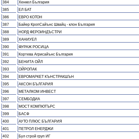
384
Хенкел България
385
ЕЛ БАТ
386
ЕВРО КОТОН
387
Байер КропСайънс Швайц - клон България
388
НОРД ФЕРОИНДЪСТРИ
389
ХАНИУЕЛ
390
ФУРАЖ РОСИЦА
391
Кортева Агрисайънс България
392
БЕНИТА ОЙЛ
393
ОЙРОПАК
394
ЕВРОМАРКЕТ КЪНСТРАКШЪН
395
АКСОН БЪЛГАРИЯ
396
МЕТАЛКОМ ИНВЕСТ
397
СЕМБОДИА
398
МОСТ КОМПЮТЪРС
399
БАСФ
400
АУТО ПЛЮС БЪЛГАРИЯ
401
ПЕТРОЛ ЕНЕРДЖИ
402
Бул строй груп ИГ