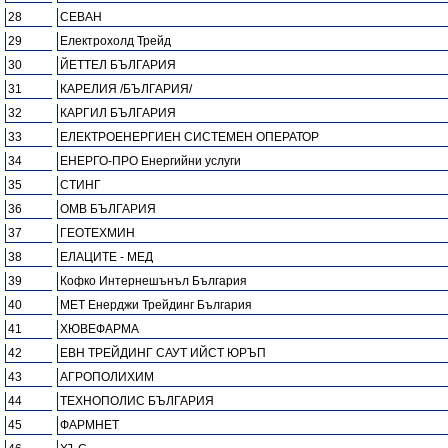
28
СЕВАН
29
Електрохолд Трейд
30
ЙЕТТЕЛ БЪЛГАРИЯ
31
КАРЕЛИЯ /БЪЛГАРИЯ/
32
КАРГИЛ БЪЛГАРИЯ
33
ЕЛЕКТРОЕНЕРГИЕН СИСТЕМЕН ОПЕРАТОР
34
ЕНЕРГО-ПРО Енергийни услуги
35
СТИНГ
36
ОМВ БЪЛГАРИЯ
37
ГЕОТЕХМИН
38
ЕЛАЦИТЕ - МЕД
39
Кофко Интернешънъл България
40
МЕТ Енерджи Трейдинг България
41
ХЮВЕФАРМА
42
ЕВН ТРЕЙДИНГ САУТ ИЙСТ ЮРЪП
43
АГРОПОЛИХИМ
44
ТЕХНОПОЛИС БЪЛГАРИЯ
45
ФАРМНЕТ