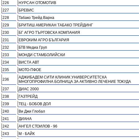
226
НУРСАН ОТОМОТИВ
227
БРЕВИС
228
Табако Трейд Варна
229
БРИТИШ АМЕРИКАН ТАБАКО ТРЕЙДИНГ
230
БГ АГРО ТЪРГОВСКА КОМПАНИЯ
231
ЕВРОХИМ АГРО БЪЛГАРИЯ
232
БТВ Медиа Груп
233
МОНДИ СТАМБОЛИЙСКИ
234
ВИСТА АВТ
235
МОТО-ПФОЕ
АДЖИБАДЕМ СИТИ КЛИНИК УНИВЕРСИТЕТСКА
236
МНОГОПРОФИЛНА БОЛНИЦА ЗА АКТИВНО ЛЕЧЕНИЕ ТОКУДА
237
ДИАС 2000
238
ГАЗТРЕЙД
239
ТЕЦ - БОБОВ ДОЛ
240
Ви Джи Глобал
241
ДИАНА
242
АНГЕЛ СТОИЛОВ - 96
243
М - БАЙК