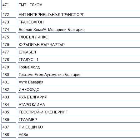
471
ТМТ - ЕЛКОМ
472
АИТ ИНТЕРНЕШЪНЪЛ ТРАНСПОРТ
473
ТРАНСВАГОН
474
Берлин-Хеми/А. Менарини България
475
ГЛОБЪЛ ЛИНКС
476
ЮРЪПИЪН ЕЪР ЧАРТЪР
477
ЕЛКАБЕЛ
478
ГРАДУС - 1
479
Грома Холд
480
Гестамп Етем Аутомотив България
481
Ауто Бавария
482
ИНКОФУДС
483
РУА БЪЛГАРИЯ
484
АТАРО КЛИМА
485
ГЕОСТРОЙ-ИНЖЕНЕРИНГ
486
ГРАММЕР
487
ПИ ЕС ДИ КО
488
АбВи