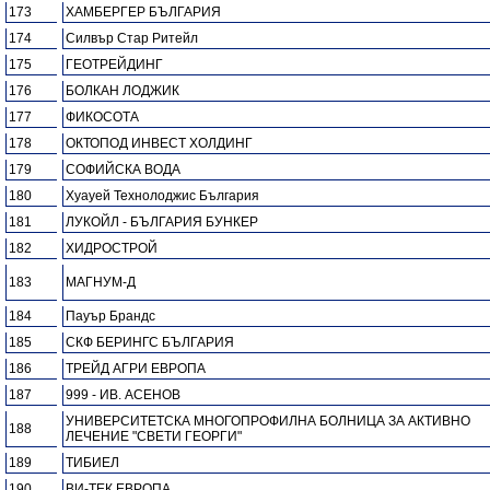
173
ХАМБЕРГЕР БЪЛГАРИЯ
174
Силвър Стар Ритейл
175
ГЕОТРЕЙДИНГ
176
БОЛКАН ЛОДЖИК
177
ФИКОСОТА
178
ОКТОПОД ИНВЕСТ ХОЛДИНГ
179
СОФИЙСКА ВОДА
180
Хуауей Технолоджис България
181
ЛУКОЙЛ - БЪЛГАРИЯ БУНКЕР
182
ХИДРОСТРОЙ
183
МАГНУМ-Д
184
Пауър Брандс
185
СКФ БЕРИНГС БЪЛГАРИЯ
186
ТРЕЙД АГРИ ЕВРОПА
187
999 - ИВ. АСЕНОВ
УНИВЕРСИТЕТСКА МНОГОПРОФИЛНА БОЛНИЦА ЗА АКТИВНО
188
ЛЕЧЕНИЕ "СВЕТИ ГЕОРГИ"
189
ТИБИЕЛ
190
ВИ-ТЕК ЕВРОПА