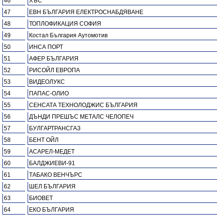
46
ХЪС
47
ЕВН БЪЛГАРИЯ ЕЛЕКТРОСНАБДЯВАНЕ
48
ТОПЛОФИКАЦИЯ СОФИЯ
49
Костал България Аутомотив
50
ИНСА ПОРТ
51
АФЕР БЪЛГАРИЯ
52
РИСОЙЛ ЕВРОПА
53
ВИДЕОЛУКС
54
ПАПАС-ОЛИО
55
СЕНСАТА ТЕХНОЛОДЖИС БЪЛГАРИЯ
56
ДЪНДИ ПРЕШЪС МЕТАЛС ЧЕЛОПЕЧ
57
БУЛГАРТРАНСГАЗ
58
БЕНТ ОЙЛ
59
АСАРЕЛ-МЕДЕТ
60
БАЛДЖИЕВИ-91
61
ТАБАКО ВЕНЧЪРС
62
ШЕЛ БЪЛГАРИЯ
63
БИОВЕТ
64
ЕКО БЪЛГАРИЯ