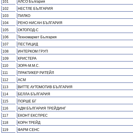
101
АЛСО България
102
НЕСТЛЕ БЪЛГАРИЯ
103
ПИЛКО
104
РЕНО НИСАН БЪЛГАРИЯ
105
ОКТОПОД-С
106
Техномаркет България
107
ПЕСТИЦИД
108
ИНТЕРКОМ ГРУП
109
КРИСТЕРА
110
ЗОРА-М.М.С.
111
ПРАКТИКЕР РИТЕЙЛ
112
АСМ
113
ВИТТЕ АУТОМОТИВ БЪЛГАРИЯ
114
БЕЛЛА БЪЛГАРИЯ
115
ПОРШЕ БГ
116
АДМ БЪЛГАРИЯ ТРЕЙДИНГ
117
ЕКОНТ ЕКСПРЕС
118
КОРН ТРЕЙД
119
ФАРМ СЕНС