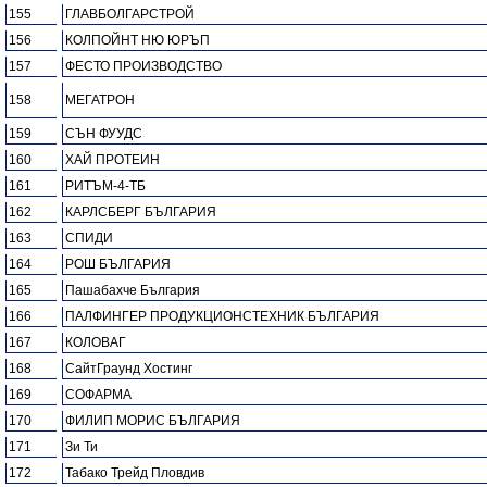
155
ГЛАВБОЛГАРСТРОЙ
156
КОЛПОЙНТ НЮ ЮРЪП
157
ФЕСТО ПРОИЗВОДСТВО
158
МЕГАТРОН
159
СЪН ФУУДС
160
ХАЙ ПРОТЕИН
161
РИТЪМ-4-ТБ
162
КАРЛСБЕРГ БЪЛГАРИЯ
163
СПИДИ
164
РОШ БЪЛГАРИЯ
165
Пашабахче България
166
ПАЛФИНГЕР ПРОДУКЦИОНСТЕХНИК БЪЛГАРИЯ
167
КОЛОВАГ
168
СайтГраунд Хостинг
169
СОФАРМА
170
ФИЛИП МОРИС БЪЛГАРИЯ
171
Зи Ти
172
Табако Трейд Пловдив