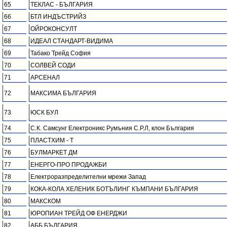
65
ТЕКЛАС - БЪЛГАРИЯ
66
БТЛ ИНДЪСТРИЙЗ
67
ОЙРОКОНСУЛТ
68
ИДЕАЛ СТАНДАРТ-ВИДИМА
69
Табако Трейд София
70
СОЛВЕЙ СОДИ
71
АРСЕНАЛ
72
МАКСИМА БЪЛГАРИЯ
73
ЮСК БУЛ
74
С.К. Самсунг Електроникс Румъния С.Р.Л, клон България
75
ПЛАСТХИМ - Т
76
БУЛМАРКЕТ ДМ
77
ЕНЕРГО-ПРО ПРОДАЖБИ
78
Електроразпределителни мрежи Запад
79
КОКА-КОЛА ХЕЛЕНИК БОТЪЛИНГ КЪМПАНИ БЪЛГАРИЯ
80
МАКСКОМ
81
ЮРОПИАН ТРЕЙД ОФ ЕНЕРДЖИ
82
АББ БЪЛГАРИЯ