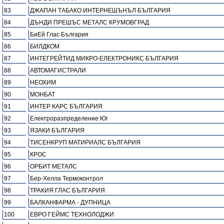
83
ДЖАПАН ТАБАКО ИНТЕРНЕШЪНЪЛ БЪЛГАРИЯ
84
ДЪНДИ ПРЕШЪС МЕТАЛС КРУМОВГРАД
85
БиЕй Глас България
86
БИЛДКОМ
87
ИНТЕГРЕЙТИД МИКРО-ЕЛЕКТРОНИКС БЪЛГАРИЯ
88
АВТОМАГИСТРАЛИ
89
НЕОХИМ
90
МОНБАТ
91
ИНТЕР КАРС БЪЛГАРИЯ
92
Електроразпределение Юг
93
ЯЗАКИ БЪЛГАРИЯ
94
ТИСЕНКРУП МАТИРИАЛС БЪЛГАРИЯ
95
КРОС
96
ОРБИТ МЕТАЛС
97
Бер-Хелла Термоконтрол
98
ТРАКИЯ ГЛАС БЪЛГАРИЯ
99
БАЛКАНФАРМА - ДУПНИЦА
100
ЕВРО ГЕЙМС ТЕХНОЛОДЖИ