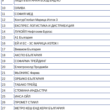
9
ЛИДЛ БЪЛГАРИЯ ЕООД ЕНД КО
10
ОЛИВА
11
СОФИЯ МЕД
12
КонтурГлобал Марица Изток 3
13
ЕКСПРЕС ЛОГИСТИКА И ДИСТРИБУЦИЯ
14
ЛУКОЙЛ Нефтохим Бургас
15
А1 България
16
ЕЙ И ЕС - 3С МАРИЦА ИЗТОК І
17
Виваком България
18
АКСПО БЪЛГАРИЯ
19
СОФАРМА ТРЕЙДИНГ
20
Електрохолд Продажби
21
ФЬОНИКС Фарма
22
ОРБИКО БЪЛГАРИЯ
23
ТАБАКО ТРЕЙД
24
СТОМАНА-ИНДЪСТРИ
25
ИНСА ОЙЛ
26
ПРОМЕТ СТИИЛ
27
МЕТРО КЕШ ЕНД КЕРИ БЪЛГАРИЯ