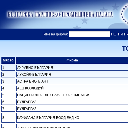
Име на фирма:
НЕТНИ П
Т
Място
Фирма
1
АУРУБИС БЪЛГАРИЯ
2
ЛУКОЙЛ-БЪЛГАРИЯ
3
АСТРА БИОПЛАНТ
4
АЕЦ КОЗЛОДУЙ
5
НАЦИОНАЛНА ЕЛЕКТРИЧЕСКА КОМПАНИЯ
6
БУЛГАРГАЗ
7
БУЛГАРГАЗ
8
КАУФЛАНД БЪЛГАРИЯ ЕООД ЕНД КО