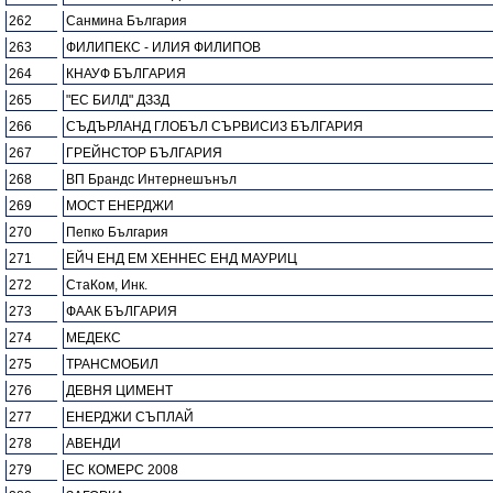
262
Санмина България
263
ФИЛИПЕКС - ИЛИЯ ФИЛИПОВ
264
КНАУФ БЪЛГАРИЯ
265
"ЕС БИЛД" ДЗЗД
266
СЪДЪРЛАНД ГЛОБЪЛ СЪРВИСИЗ БЪЛГАРИЯ
267
ГРЕЙНСТОР БЪЛГАРИЯ
268
ВП Брандс Интернешънъл
269
МОСТ ЕНЕРДЖИ
270
Пепко България
271
ЕЙЧ ЕНД ЕМ ХЕННЕС ЕНД МАУРИЦ
272
СтаКом, Инк.
273
ФААК БЪЛГАРИЯ
274
МЕДЕКС
275
ТРАНСМОБИЛ
276
ДЕВНЯ ЦИМЕНТ
277
ЕНЕРДЖИ СЪПЛАЙ
278
АВЕНДИ
279
ЕС КОМЕРС 2008