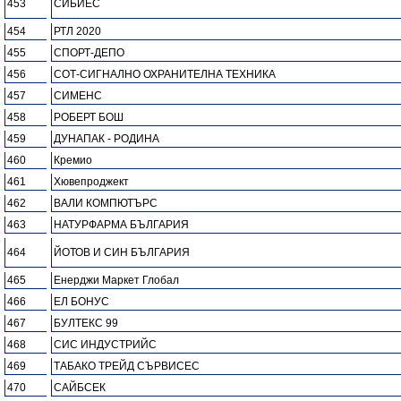
453
СИБИЕС
454
РТЛ 2020
455
СПОРТ-ДЕПО
456
СОТ-СИГНАЛНО ОХРАНИТЕЛНА ТЕХНИКА
457
СИМЕНС
458
РОБЕРТ БОШ
459
ДУНАПАК - РОДИНА
460
Кремио
461
Хювепроджект
462
ВАЛИ КОМПЮТЪРС
463
НАТУРФАРМА БЪЛГАРИЯ
464
ЙОТОВ И СИН БЪЛГАРИЯ
465
Енерджи Маркет Глобал
466
ЕЛ БОНУС
467
БУЛТЕКС 99
468
СИС ИНДУСТРИЙС
469
ТАБАКО ТРЕЙД СЪРВИСЕС
470
САЙБСЕК