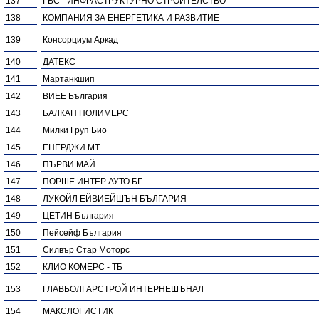
137
ГБС - ИНФРАСТРУКТУРНО СТРОИТЕЛСТВО
138
КОМПАНИЯ ЗА ЕНЕРГЕТИКА И РАЗВИТИЕ
139
Консорциум Аркад
140
ДАТЕКС
141
Мартанкшип
142
ВИЕЕ България
143
БАЛКАН ПОЛИМЕРС
144
Милки Груп Био
145
ЕНЕРДЖИ МТ
146
ПЪРВИ МАЙ
147
ПОРШЕ ИНТЕР АУТО БГ
148
ЛУКОЙЛ ЕЙВИЕЙШЪН БЪЛГАРИЯ
149
ЦЕТИН България
150
Пейсейф България
151
Силвър Стар Моторс
152
КЛИО КОМЕРС - ТБ
153
ГЛАВБОЛГАРСТРОЙ ИНТЕРНЕШЪНАЛ
154
МАКСЛОГИСТИК