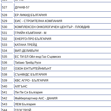
527
ДУНАВ-57
528
ЕР ЛИКИД БЪЛГАРИЯ
529
ЕИС - СТРОИТЕЛНА КОМПАНИЯ
530
КОМПЛЕКСЕН ОНКОЛОГИЧЕН ЦЕНТЪР - ПЛОВДИВ
531
ГРИЙН КЪМПАНИ - М
532
ЕНЕРГО-ПРО БЪЛГАРИЯ
533
КАТАНА ТРЕЙД
534
ВИП ДЕЛИВЪРИ
535
ЕС ТИ ЕЛ Ойл енд Газ Сървисиз
536
Табако Трейд Русе
537
ОЗОН ЕНТЪРТЕЙНМЪНТ
538
СЪНФУДС БЪЛГАРИЯ
539
КВС АГРО - БЪЛГАРИЯ
540
АЛГЪНС
541
Пи Пи Си България
542
Файберпартнер АпС - ДАНИЯ
543
ЛЕМ България
544
ГЕОСТРОЙ