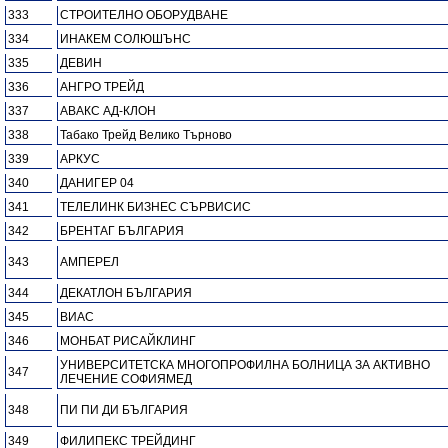
333
СТРОИТЕЛНО ОБОРУДВАНЕ
334
ИНАКЕМ СОЛЮШЪНС
335
ДЕВИН
336
АНГРО ТРЕЙД
337
АВАКС АД-КЛОН
338
Табако Трейд Велико Търново
339
АРКУС
340
ДАНИГЕР 04
341
ТЕЛЕЛИНК БИЗНЕС СЪРВИСИС
342
БРЕНТАГ БЪЛГАРИЯ
343
АМПЕРЕЛ
344
ДЕКАТЛОН БЪЛГАРИЯ
345
ВИАС
346
МОНБАТ РИСАЙКЛИНГ
УНИВЕРСИТЕТСКА МНОГОПРОФИЛНА БОЛНИЦА ЗА АКТИВНО
347
ЛЕЧЕНИЕ СОФИЯМЕД
348
ПИ ПИ ДИ БЪЛГАРИЯ
349
ФИЛИПЕКС ТРЕЙДИНГ