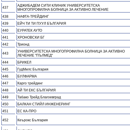
АДЖИБАДЕМ СИТИ КЛИНИК УНИВЕРСИТЕТСКА
437
МНОГОПРОФИЛНА БОЛНИЦА ЗА АКТИВНО ЛЕЧЕНИЕ
438
НАФТА-ТРЕЙДИНГ
439
ЕЙЧ ТИ ТИ ПУУЛ БЪЛГАРИЯ
440
ЕУРАТЕК АУТО
441
ХРОНОВСКИ БГ
442
Трионд
УНИВЕРСИТЕТСКА МНОГОПРОФИЛНА БОЛНИЦА ЗА АКТИВНО
443
ЛЕЧЕНИЕ "ПЪЛМЕД"
444
БРИКЕЛ
445
ГудМилс България
446
БУЛФАРМА
447
Карго трейдинг
448
АЙ ТИ ЕКС БЪЛГАРИЯ
449
Табако Трейд Благоевград
450
БАЛКАН СТИЙЛ ИНЖЕНЕРИНГ
451
ЕС КА-ПРО
452
Кеърокс България