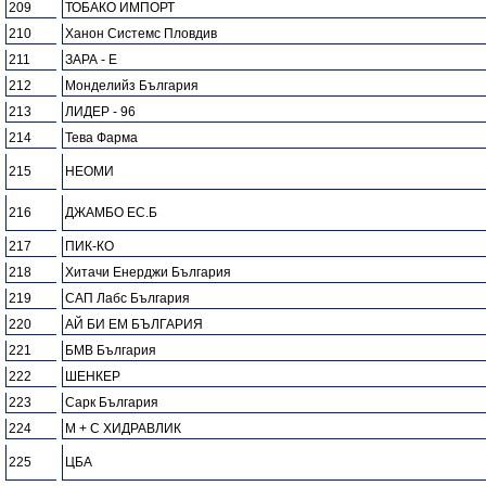
209
ТОБАКО ИМПОРТ
210
Ханон Системс Пловдив
211
ЗАРА - Е
212
Монделийз България
213
ЛИДЕР - 96
214
Тева Фарма
215
НЕОМИ
216
ДЖАМБО ЕС.Б
217
ПИК-КО
218
Хитачи Енерджи България
219
САП Лабс България
220
АЙ БИ ЕМ БЪЛГАРИЯ
221
БМВ България
222
ШЕНКЕР
223
Сарк България
224
М + С ХИДРАВЛИК
225
ЦБА