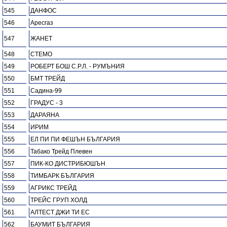
545
ДАНФОС
546
Аресгаз
547
ЖАНЕТ
548
СТЕМО
549
РОБЕРТ БОШ С.Р.Л. - РУМЪНИЯ
550
БМТ ТРЕЙД
551
Садина-99
552
ГРАДУС - 3
553
ДАРАЯНА
554
ИРИМ
555
ЕЛ ПИ ПИ ФЕШЪН БЪЛГАРИЯ
556
Табако Трейд Плевен
557
ПИК-КО ДИСТРИБЮШЪН
558
ТИМБАРК БЪЛГАРИЯ
559
АГРИКС ТРЕЙД
560
ТРЕЙС ГРУП ХОЛД
561
АЛТЕСТ ДЖИ ТИ ЕС
562
БАУМИТ БЪЛГАРИЯ