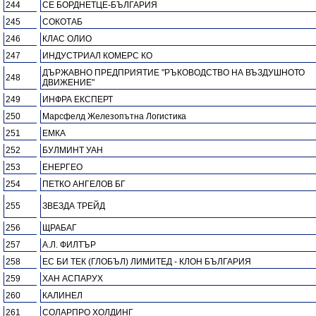
244
СЕ БОРДНЕТЦЕ-БЪЛГАРИЯ
245
СОКОТАБ
246
КЛАС ОЛИО
247
ИНДУСТРИАЛ КОМЕРС КО
ДЪРЖАВНО ПРЕДПРИЯТИЕ "РЪКОВОДСТВО НА ВЪЗДУШНОТО
248
ДВИЖЕНИЕ"
249
ИНФРА ЕКСПЕРТ
250
Марсфелд Железопътна Логистика
251
ЕМКА
252
БУЛМИНТ УАН
253
ЕНЕРГЕО
254
ПЕТКО АНГЕЛОВ БГ
255
ЗВЕЗДА ТРЕЙД
256
ЩРАБАГ
257
А.Л. ФИЛТЪР
258
ЕС БИ ТЕК (ГЛОБЪЛ) ЛИМИТЕД - КЛОН БЪЛГАРИЯ
259
ХАН АСПАРУХ
260
КАЛИНЕЛ
261
СОЛАРПРО ХОЛДИНГ