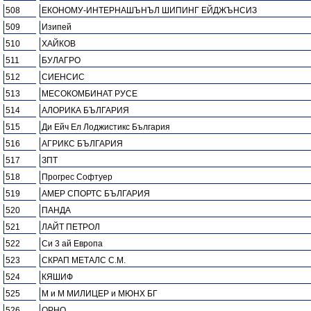
508
ЕКОНОМУ-ИНТЕРНАШЪНЪЛ ШИПИНГ ЕЙДЖЪНСИЗ
509
Изипей
510
ХАЙКОВ
511
БУЛАГРО
512
СИЕНСИС
513
МЕСОКОМБИНАТ РУСЕ
514
АЛОРИКА БЪЛГАРИЯ
515
Ди Ейч Ел Лоджистикс България
516
АГРИКС БЪЛГАРИЯ
517
ЗПТ
518
Прогрес Софтуер
519
АМЕР СПОРТС БЪЛГАРИЯ
520
ПАНДА
521
ЛАЙТ ПЕТРОЛ
522
Си 3 ай Европа
523
СКРАП МЕТАЛС С.М.
524
КЯШИФ
525
М и М МИЛИЦЕР и МЮНХ БГ
526
ОРНО