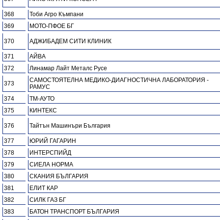
368
Тоби Агро Къмпани
369
МОТО-ПФОЕ БГ
370
АДЖИБАДЕМ СИТИ КЛИНИК
371
АЙВА
372
Линамар Лайт Металс Русе
САМОСТОЯТЕЛНА МЕДИКО-ДИАГНОСТИЧНА ЛАБОРАТОРИЯ -
373
РАМУС
374
ТМ-АУТО
375
КИНТЕКС
376
Тайтън Машинъри България
377
ЮРИЙ ГАГАРИН
378
ИНТЕРСПИЙД
379
СИЕЛА НОРМА
380
СКАНИЯ БЪЛГАРИЯ
381
ЕЛИТ КАР
382
СИЛК ГАЗ БГ
383
БАТОН ТРАНСПОРТ БЪЛГАРИЯ