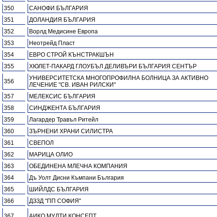
350
САНОФИ БЪЛГАРИЯ
351
ДОЛАНДИЯ БЪЛГАРИЯ
352
Ворлд Медисине Европа
353
Неотрейд Пласт
354
ЕВРО СТРОЙ КЪНСТРАКШЪН
355
ХЮЛЕТ-ПАКАРД ГЛОУБЪЛ ДЕЛИВЪРИ БЪЛГАРИЯ СЕНТЪР
УНИВЕРСИТЕТСКА МНОГОПРОФИЛНА БОЛНИЦА ЗА АКТИВНО
356
ЛЕЧЕНИЕ "СВ. ИВАН РИЛСКИ"
357
МЕЛЕКСИС БЪЛГАРИЯ
358
СИНДЖЕНТА БЪЛГАРИЯ
359
Лагардер Травъл Ритейл
360
ЗЪРНЕНИ ХРАНИ СИЛИСТРА
361
СВЕПОЛ
362
МАРИЦА ОЛИО
363
ОБЕДИНЕНА МЛЕЧНА КОМПАНИЯ
364
Дъ Уолт Дисни Къмпани България
365
ШИЙЛДС БЪЛГАРИЯ
366
ДЗЗД "ПП СОФИЯ"
367
АИКО МУЛТИ КОНСЕПТ