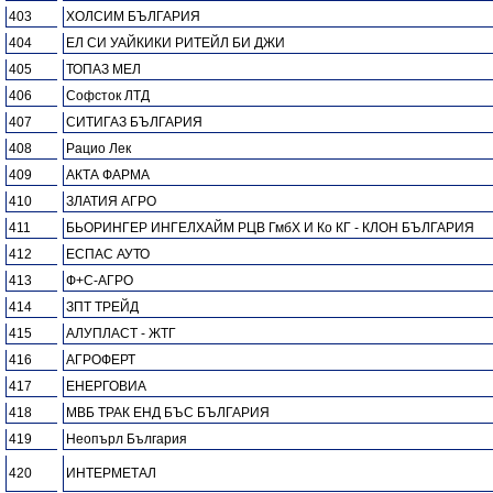
403
ХОЛСИМ БЪЛГАРИЯ
404
ЕЛ СИ УАЙКИКИ РИТЕЙЛ БИ ДЖИ
405
ТОПАЗ МЕЛ
406
Софсток ЛТД
407
СИТИГАЗ БЪЛГАРИЯ
408
Рацио Лек
409
АКТА ФАРМА
410
ЗЛАТИЯ АГРО
411
БЬОРИНГЕР ИНГЕЛХАЙМ РЦВ ГмбХ И Ко КГ - КЛОН БЪЛГАРИЯ
412
ЕСПАС АУТО
413
Ф+С-АГРО
414
ЗПТ ТРЕЙД
415
АЛУПЛАСТ - ЖТГ
416
АГРОФЕРТ
417
ЕНЕРГОВИА
418
МВБ ТРАК ЕНД БЪС БЪЛГАРИЯ
419
Неопърл България
420
ИНТЕРМЕТАЛ