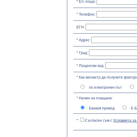
* Ел. поща:
* Телефон:
ЕГН:
* Адрес:
* Град:
* Пощенски код:
* Как желаета да получите фактур
по електронен път
* Начин на плащане:
Банков превод
Е-Б
*
Съгласен съм с
Условията за