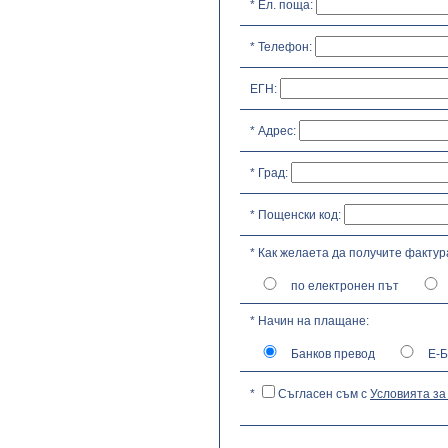
* Ел. поща:
* Телефон:
ЕГН:
* Адрес:
* Град:
* Пощенски код:
* Как желаета да получите фактур
по електронен път
* Начин на плащане:
Банков превод
Е-Б
*
Съгласен съм с
Условията за