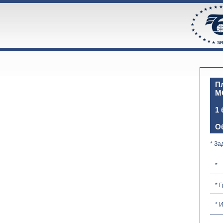
Пл
М
1 
Об
* З
*
* 
* 