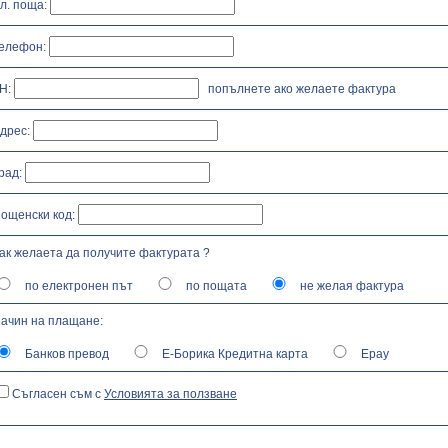
Ел. поща:
Телефон:
Н:
попълнете ако желаете фактура
Адрес:
Град:
Пощенски код:
Как желаета да получите фактурата ?
по електронен път
по пощата
не желая фактура
Начин на плащане:
Банков превод
Е-Борика Кредитна карта
Epay
Съгласен съм с
Условията за ползване