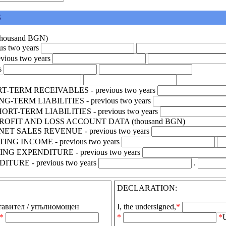
S
housand BGN)
s two years
ious two years
s
-TERM RECEIVABLES - previous two years
TERM LIABILITIES - previous two years
T-TERM LIABILITIES - previous two years
PROFIT AND LOSS ACCOUNT DATA (thousand BGN)
ET SALES REVENUE - previous two years
NG INCOME - previous two years
NG EXPENDITURE - previous two years
TURE - previous two years
.
DECLARATION:
тавител / упълномощен
I, the undersigned,
*
*
*
*