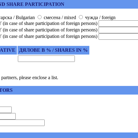
D SHARE PARTICIPATION
арска / Bulgarian
смесена / mixed
чужда / foreign
ase of share participation of foreign persons)
ase of share participation of foreign persons)
ase of share participation of foreign persons)
ATIVE
ДЯЛОВЕ В % / SHARES IN %
tners, please enclose a list.
TORS