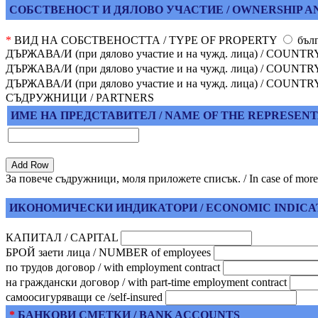
СОБСТВЕНОСТ И ДЯЛОВО УЧАСТИЕ / OWNERSHIP AN
*
ВИД НА СОБСТВЕНОСТТА / TYPE OF PROPERTY
бълг
ДЪРЖАВА/И (при дялово участие и на чужд. лица) / COUNTRY (in c
ДЪРЖАВА/И (при дялово участие и на чужд. лица) / COUNTRY (in c
ДЪРЖАВА/И (при дялово участие и на чужд. лица) / COUNTRY (in c
СЪДРУЖНИЦИ / PARTNERS
ИМЕ НА ПРЕДСТАВИТЕЛ / NAME OF THE REPRESENT
За повече съдружници, моля приложете списък. / In case of more par
ИКОНОМИЧЕСКИ ИНДИКАТОРИ / ECONOMIC INDICA
КАПИТАЛ / CAPITAL
БРОЙ заети лица / NUMBER of employees
по трудов договор / with employment contract
на граждански договор / with part-time employment contract
самоосигуряващи се /self-insured
*
БАНКОВИ СМЕТКИ / BANK ACCOUNTS