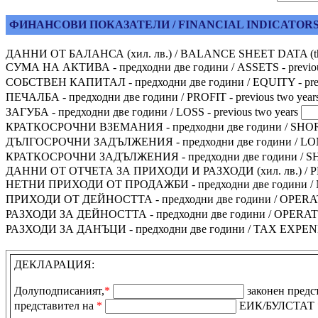
ФИНАНСОВИ ПОКАЗАТЕЛИ / FINANCIAL INDICATOR
ДАННИ ОТ БАЛАНСА (хил. лв.) / BALANCE SHEET DATA (t
СУМА НА АКТИВА - предходни две години / ASSETS - previou
СОБСТВЕН КАПИТАЛ - предходни две години / EQUITY - prev
ПЕЧАЛБА - предходни две години / PROFIT - previous two year
ЗАГУБА - предходни две години / LOSS - previous two years
КРАТКОСРОЧНИ ВЗЕМАНИЯ - предходни две години / SHORT
ДЪЛГОСРОЧНИ ЗАДЪЛЖЕНИЯ - предходни две години / LONG-
КРАТКОСРОЧНИ ЗАДЪЛЖЕНИЯ - предходни две години / SHOR
ДАННИ ОТ ОТЧЕТА ЗА ПРИХОДИ И РАЗХОДИ (хил. лв.) / 
НЕТНИ ПРИХОДИ ОТ ПРОДАЖБИ - предходни две години / N
ПРИХОДИ ОТ ДЕЙНОСТТА - предходни две години / OPERATI
РАЗХОДИ ЗА ДЕЙНОСТТА - предходни две години / OPERATI
РАЗХОДИ ЗА ДАНЪЦИ - предходни две години / TAX EXPENDI
ДЕКЛАРАЦИЯ:
Долуподписаният,
*
законен предс
представител на
*
ЕИК/БУЛСТАТ