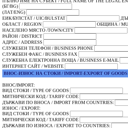
ПЪЛНО ИМЕ НА СУБЕКТ / FULL NAME OF THE LEGAL EN
(БГ/BG)
(ЛАТ/ENG)
ЕИК/БУЛСТАТ / UIC/BULSTAT
ДЪ
ОБЛАСТ / REGION
ОБЩИНА / MU
НАСЕЛЕНО МЯСТО /TOWN/CITY
РАЙОН / DISTRICT
АДРЕС / ADDRESS
СЛУЖЕБЕН ТЕЛЕФОН / BUSINESS PHONE
СЛУЖЕБЕН ФАКС / BUSINESS FAX
СЛУЖЕБНА ЕЛЕКТРОННА ПОЩА / BUSINESS E-MAIL
ИНТЕРНЕТ САЙТ / WEBSITE
ВНОС-ИЗНОС НА СТОКИ / IMPORT-EXPORT OF GOODS
ВНОС/IMPORT:
ВИД СТОКИ / TYPE OF GOODS
МИТНИЧЕСКИ КОД / TARIFF CODE
ДЪРЖАВИ ПО ВНОСА / IMPORT FROM COUNTRIES:
ИЗНОС / EXPORT:
ВИД СТОКИ / TYPE OF GOODS
МИТНИЧЕСКИ КОД / TARIFF CODE
ДЪРЖАВИ ПО ИЗНОСА / EXPORT TO COUNTRIES: