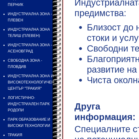
Индустриалната
ПЕРНИК
предимства:
ИНДУСТРИАЛНА ЗОНА -
ПЛЕВЕН
Близост до 
ИНДУСТРИАЛНА ЗОНА
стоки и услу
ТЕЛИШ (ПЛЕВЕН)
ИНДУСТРИАЛНА ЗОНА -
Свободни те
АСЕНОВГРАД
Благоприятн
СВОБОДНА ЗОНА -
развитие на
ПЛОВДИВ
ИНДУСТРИАЛНА ЗОНА И
Чиста околн
ВИСОКОТЕХНОЛОГИЧЕН
ЦЕНТЪР "ТРАКИЯ"
ЛОГИСТИЧНО-
Друга
ИНДУСТРИАЛЕН ПАРК
РОДОПИ
информация:
ПАРК ОБРАЗОВАНИЕ И
ВИСОКИ ТЕХНОЛОГИИ
Специалните с
ТРАКИЯ