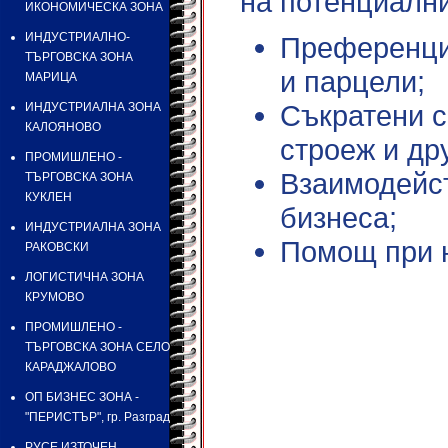
на потенциални
ИКОНОМИЧЕСКА ЗОНА
ИНДУСТРИАЛНO-
Преференциа
ТЪРГОВСКА ЗОНА
и парцели;
МАРИЦА
Съкратени с
ИНДУСТРИАЛНА ЗОНА
КАЛОЯНОВО
строеж и др
ПРОМИШЛЕНО -
Взаимодейст
ТЪРГОВСКА ЗОНА
КУКЛЕН
бизнеса;
ИНДУСТРИАЛНА ЗОНА
Помощ при 
РАКОВСКИ
ЛОГИСТИЧНА ЗОНА
КРУМОВО
ПРОМИШЛЕНО -
ТЪРГОВСКА ЗОНА СЕЛО
КАРАДЖАЛОВО
ОП БИЗНЕС ЗОНА -
"ПЕРИСТЪР", гр. Разград
РУСЕ ИЗТОЧЕН