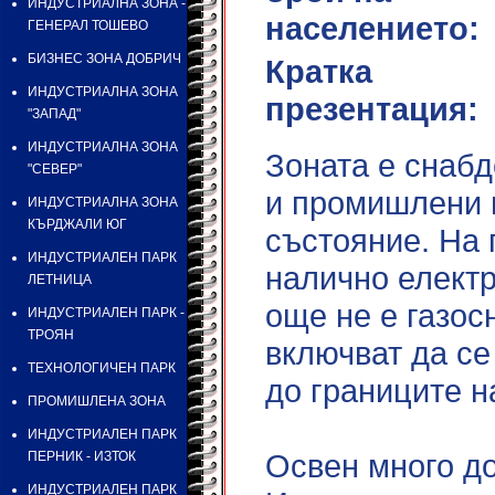
ИНДУСТРИАЛНА ЗОНА -
населението:
ГЕНЕРАЛ ТОШЕВО
БИЗНЕС ЗОНА ДОБРИЧ
Кратка
ИНДУСТРИАЛНА ЗОНА
презентация:
"ЗАПАД"
ИНДУСТРИАЛНА ЗОНА
Зоната е снабд
"СЕВЕР"
и промишлени 
ИНДУСТРИАЛНА ЗОНА
КЪРДЖАЛИ ЮГ
състояние. На 
ИНДУСТРИАЛЕН ПАРК
налично електр
ЛЕТНИЦА
още не е газос
ИНДУСТРИАЛЕН ПАРК -
ТРОЯН
включват да се
ТЕХНОЛОГИЧЕН ПАРК
до границите н
ПРОМИШЛЕНА ЗОНА
ИНДУСТРИАЛЕН ПАРК
Освен много до
ПЕРНИК - ИЗТОК
ИНДУСТРИАЛЕН ПАРК