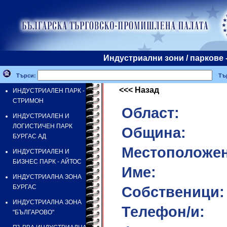
Индустриални зони / парко
Търси:
Тър
<<< Назад
ИНДУСТРИАЛЕН ПАРК -
СТРИМОН
Област:
ИНДУСТРИАЛЕН И
ЛОГИСТИЧЕН ПАРК
Община:
БУРГАС АД
Местоположен
ИНДУСТРИАЛЕН И
БИЗНЕС ПАРК - АЙТОС
Име:
ИНДУСТРИАЛНА ЗОНА
БУРГАС
Собственици:
ИНДУСТРИАЛНА ЗОНА
Телефон/и:
"БЪЛГАРОВО"