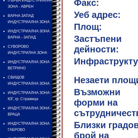
Факс:
ПЪРВА ИНДУСТРИАЛНА
ЗОНА - АВРЕН
Уеб адрес:
ВАРНА ЗАПАД
ИНДУСТРИАЛНА ЗОНА
Площ:
ИНДУСТРИАЛНА ЗОНА
Застъпени
ВАРНА - ЗАПАД
дейности:
СУВОРОВО
ИНДУСТРИЛНА ЗОНА
Инфраструкту
ИНДУСТРИАЛНА ЗОНА
ВЕТРИНО
Незаети площ
СВИЩОВ
ИНДУСТРИАЛНА ЗОНА
Възможни
ИНДУСТРИАЛНА ЗОНА -
ЮГ, гр. Стражица
форми на
ИНДУСТРИАЛНА ЗОНА -
сътрудничест
ВРАЦА
Близки градов
ИНДУСТРИАЛНА ЗОНА
ГАБРОВО
брой на