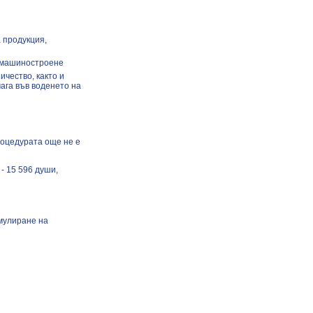
 продукция,
и машиностроене
ичество, както и
ага във воденето на
роцедурата още не е
- 15 596 души,
мулиране на