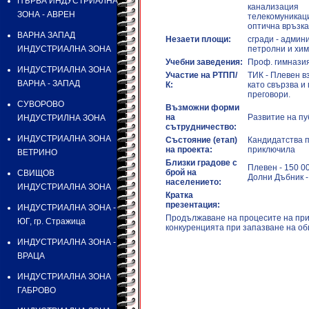
ПЪРВА ИНДУСТРИАЛНА
канализация
ЗОНА - АВРЕН
телекомуникац
оптична връзка
ВАРНА ЗАПАД
Незаети площи:
сгради - админ
ИНДУСТРИАЛНА ЗОНА
петролни и хим
Учебни заведения:
Проф. гимнази
ИНДУСТРИАЛНА ЗОНА
Участие на РТПП/
ТИК - Плевен в
ВАРНА - ЗАПАД
К:
като свързва и
преговори.
СУВОРОВО
Възможни форми
на
Развитие на пу
ИНДУСТРИЛНА ЗОНА
сътрудничество:
ИНДУСТРИАЛНА ЗОНА
Състояние (етап)
Кандидатства п
на проекта:
приключила
ВЕТРИНО
Близки градове с
Плевен - 150 0
брой на
СВИЩОВ
Долни Дъбник -
населението:
ИНДУСТРИАЛНА ЗОНА
Кратка
презентация:
ИНДУСТРИАЛНА ЗОНА -
Продължаване на процесите на при
ЮГ, гр. Стражица
конкуренцията при запазване на о
ИНДУСТРИАЛНА ЗОНА -
ВРАЦА
ИНДУСТРИАЛНА ЗОНА
ГАБРОВО