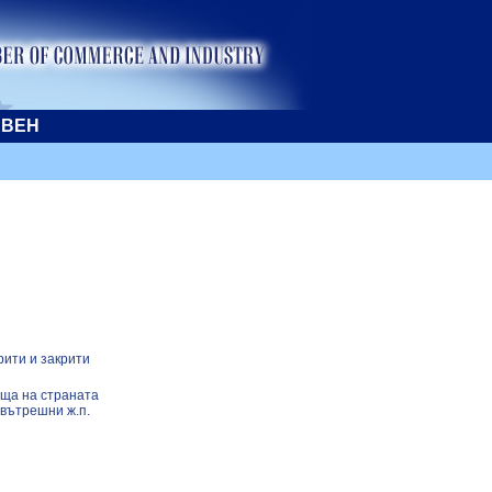
ЕВЕН
рити и закрити
ища на страната
 вътрешни ж.п.