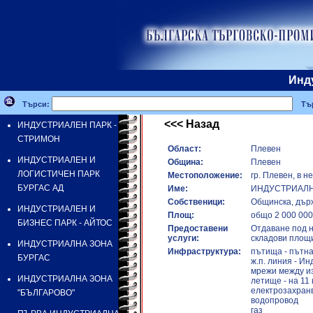
Инд
Търси:
Тър
<<< Назад
ИНДУСТРИАЛЕН ПАРК -
СТРИМОН
Област:
Плевен
ИНДУСТРИАЛЕН И
Община:
Плевен
ЛОГИСТИЧЕН ПАРК
Местоположение:
гр. Плевен, в н
БУРГАС АД
Име:
ИНДУСТРИАЛН
Собственици:
Общинска, държ
ИНДУСТРИАЛЕН И
Площ:
общо 2 000 000 
БИЗНЕС ПАРК - АЙТОС
Предоставени
Отдаване под н
услуги:
складови площ
ИНДУСТРИАЛНА ЗОНА
Инфраструктура:
пътища - пътна
БУРГАС
ж.п. линия - И
мрежи между из
ИНДУСТРИАЛНА ЗОНА
летище - на 11
електрозахран
"БЪЛГАРОВО"
водопровод
газ