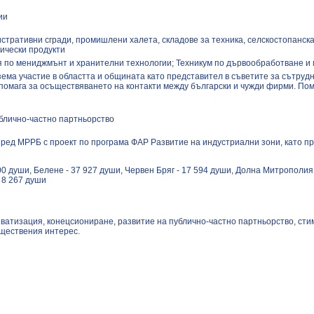
ии
истративни сгради, промишлени халета, складове за техника, селскостопанска
ически продукти
я по мениджмънт и хранителни технологии; Техникум по дървообработване 
зема участие в областта и общината като представител в съветите за сътрудн
 помага за осъществяването на контакти между български и чужди фирми. Пом
блично-частно партньорство
ред МРРБ с проект по програма ФАР Развитие на индустриални зони, като п
00 души, Белене - 37 927 души, Червен Бряг - 17 594 души, Долна Митрополия 
 8 267 души
ватизация, конецсиониране, развитие на публично-частно партньорство, сти
бществения интерес.