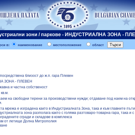
устриални зони / паркове - ИНДУСТРИАЛНА ЗОНА - ПЛ
си в:
наименование
местоположение
област
епосредствена близост до ж.п. гара Плевен
А ЗОНА - ПЛЕВЕН
авна и частна собственост
кв.м.
аем на свободни терени за производствени нужди; отдаване под наем на отк
и.
та мрежа е изградена както в Индустриалната Зона, така и към главните път
ндустриалната зона разполага както с голяма разтоваро-товарна гара, така и с
градените сгради и складове в комплекса
 км от летище Долна Митрополия
ване