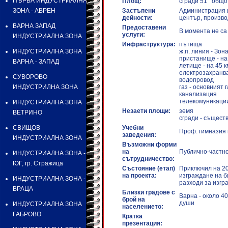
ПЪРВА ИНДУСТРИАЛНА
Площ:
сгради 51 общо 
ЗОНА - АВРЕН
Застъпени
Администрация и
дейности:
център, произво
ВАРНА ЗАПАД
Предоставени
В момента не са
услуги:
ИНДУСТРИАЛНА ЗОНА
Инфраструктура:
пътища
ИНДУСТРИАЛНА ЗОНА
ж.п. линия - Зон
пристанище - на
ВАРНА - ЗАПАД
летище - на 45 
електрозахранва
СУВОРОВО
водопровод
ИНДУСТРИЛНА ЗОНА
газ - основният 
канализация
телекомуникаци
ИНДУСТРИАЛНА ЗОНА
Незаети площи:
земя
ВЕТРИНО
сгради - същест
СВИЩОВ
Учебни
Проф. гимназия 
заведения:
ИНДУСТРИАЛНА ЗОНА
Възможни форми
на
Публично-частн
ИНДУСТРИАЛНА ЗОНА -
сътрудничество:
ЮГ, гр. Стражица
Състояние (етап)
Приключил на 20
на проекта:
изграждане на б
ИНДУСТРИАЛНА ЗОНА -
разходи за изгр
ВРАЦА
Близки градове с
Варна - около 40
брой на
души
ИНДУСТРИАЛНА ЗОНА
населението:
ГАБРОВО
Кратка
презентация: