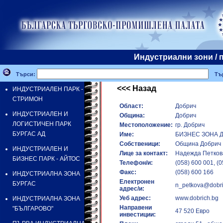
Индустриални зони /
Търси:
Тър
<<< Назад
ИНДУСТРИАЛЕН ПАРК -
СТРИМОН
Област:
Добрич
ИНДУСТРИАЛЕН И
Община:
Добрич
ЛОГИСТИЧЕН ПАРК
Местоположение:
гр. Добрич
БУРГАС АД
Име:
БИЗНЕС ЗОНА 
Собственици:
Община Добрич
ИНДУСТРИАЛЕН И
Лице за контакт:
Надежда Петков
БИЗНЕС ПАРК - АЙТОС
Телефон/и:
(058) 600 001, (0
Факс:
(058) 600 166
ИНДУСТРИАЛНА ЗОНА
Електронен
БУРГАС
n_petkova@dobri
адрес/и:
Уеб адрес:
www.dobrich.bg
ИНДУСТРИАЛНА ЗОНА
Направени
"БЪЛГАРОВО"
47 520 Евро
инвестиции: