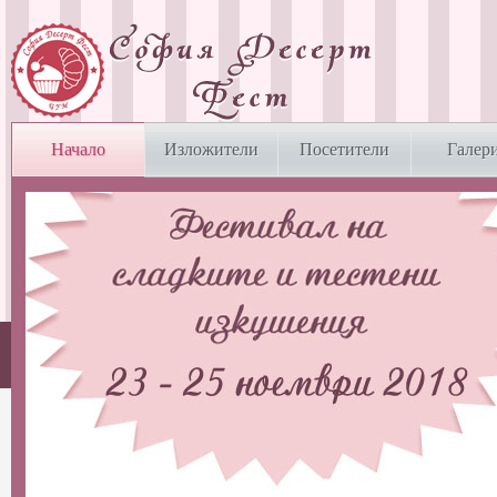
Начало
Изложители
Посетители
Галер