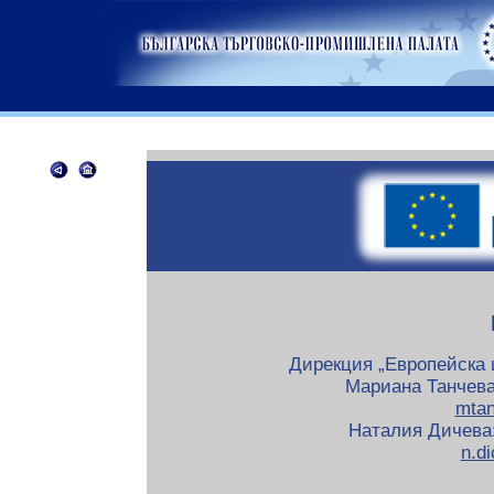
Дирекция „Европейска 
Мариана Танчева: 
mta
Наталия Дичева: 
n.d