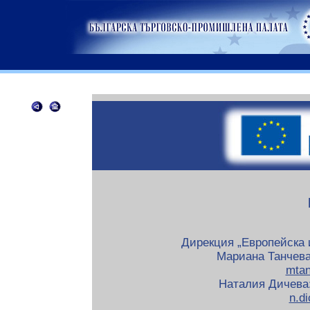
Дирекция „Европейска 
Мариана Танчева: 
mta
Наталия Дичева: 
n.d