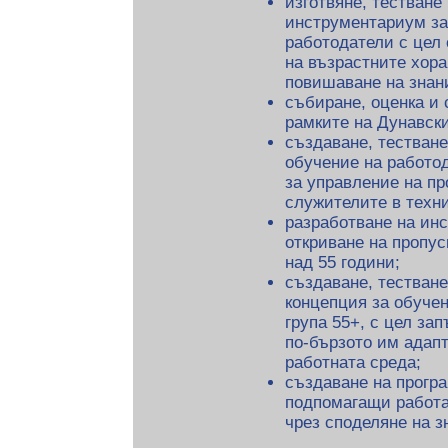
изготвяне, тестване
инструментариум за
работодатели с цел 
на възрастните хора
повишаване на знан
събиране, оценка и 
рамките на Дунавски
създаване, тестване
обучение на работо
за управление на пр
служителите в техн
разработване на инс
откриване на пропус
над 55 години;
създаване, тестван
концепция за обучен
група 55+, с цел за
по-бързото им адап
работната среда;
създаване на програ
подпомагащи работа
чрез споделяне на з