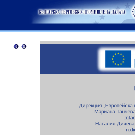
Дирекция „Европейска 
Мариана Танчева: 
mta
Наталия Дичева: 
n.d