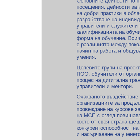
Основните дейности по п
посещения, дейности за 
на добри практики в обл
разработване на индивид
управители и служители
квалификацията на обучи
форма на обучение. Всич
с различията между поко
начин на работа и общув
умения.
Целевите групи на проек
ПОО, обучители от орган
процес на дигитална тра
управители и ментори.
Очакваното въздействие 
организациите за продъл
провеждане на курсове з
на МСП с оглед повишава
което от своя страна ще 
конкурентоспособност на 
и насърчаване на ученет