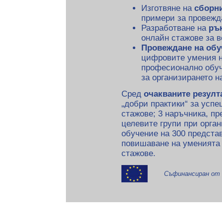
Изготвяне на
сборни
примери за провежд
Разработване на
ръ
онлайн стажове за в
Провеждане на обу
цифровите умения н
професионално обуч
за организирането н
Сред
очакваните резулт
„добри практики“ за усп
стажове; 3 наръчника, пр
целевите групи при орган
обучение на 300 предста
повишаване на уменията 
стажове.
Съфинансиран от 