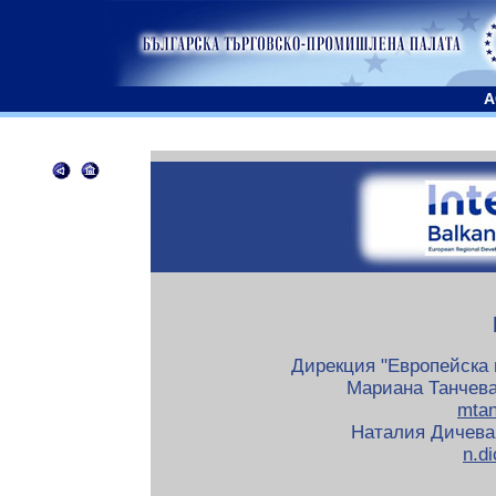
A
Дирекция "Европейска 
Мариана Танчева: 
mta
Наталия Дичева: 
n.d