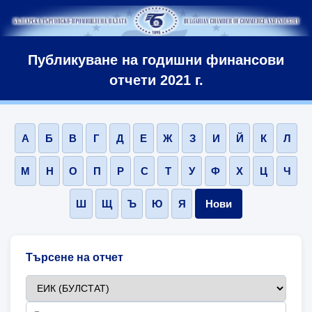
Публикуване на годишни финансови
отчети 2021 г.
А
Б
В
Г
Д
Е
Ж
З
И
Й
К
Л
М
Н
О
П
Р
С
Т
У
Ф
Х
Ц
Ч
Ш
Щ
Ъ
Ю
Я
Нови
Търсене на отчет