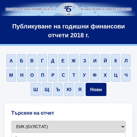
Публикуване на годишни финансови
отчети 2018 г.
А
Б
В
Г
Д
Е
Ж
З
И
Й
К
Л
М
Н
О
П
Р
С
Т
У
Ф
Х
Ц
Ч
Ш
Щ
Ъ
Ю
Я
Нови
Търсене на отчет