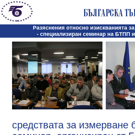
Разяснения относно изискванията за
- специализиран семинар на БТПП и
средствата за измерване 