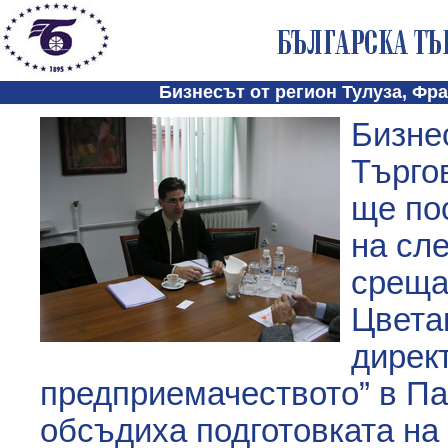
Бизнесът от регион Тулуза, Фр
Бизне
Търго
ще по
на сл
среща
Цвета
дирек
предприемачеството” в Па
обсъдиха подготовката на