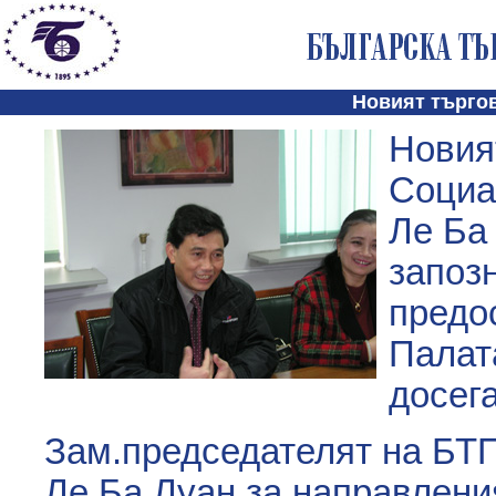
Новият търго
Новия
Социа
Ле Ба 
запозн
предо
Палат
досег
Зам.председателят на Б
Ле Ба Луан за направления