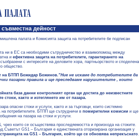
 съвместна дейност
мишлена палата и Комисията защита на потребителите бе подписан
ата ни в ЕС са необходими сътрудничество и взаимопомощ между
ватна и
ефективна защита на потребителите, гарантирането на
 съобразени с интересите на деловите хора, партньорството и споделена
то общество.
ят на БТПП Божидар Божинов.
”Ние не искаме до потребителите да
ички пазарни правила и ще преследваме нарушителите , които
ейната база данни контролният орган ще достига до неизвестните
 стоки, както и изтеглянето им от пазара.
ра опасни стоки и услуги, както и за търговци, които системно
а на потребителите. БТПП ще сътрудничи в
помирителни комисии
и ще
бщения на пазара на стоки и услуги.
1
, чрез които се осъществява проследяемостта и произхода на стоките.
од.Съветът GS1 – България е единствената оторизирана организация у
-страницата на GS1 – България, който ще се обновява непрекъснато
.