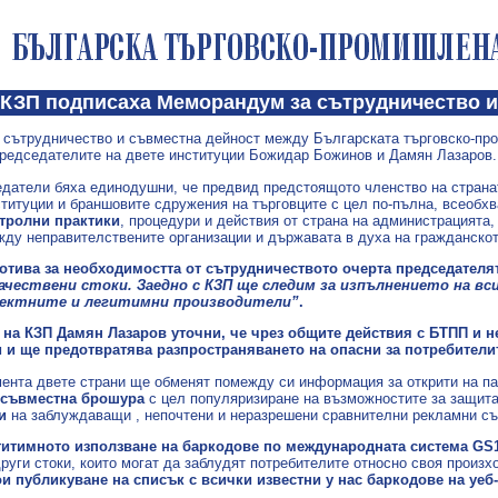
КЗП подписаха Меморандум за сътрудничество и
сътрудничество и съвместна дейност между Българската търговско-про
редседателите на двете институции Божидар Божинов и Дамян Лазаров.
датели бяха единодушни, че предвид предстоящото членство на стран
титуции и браншовите сдружения на търговците с цел по-пълна, всеобх
тролни практики
, процедури и действия от страна на администрацията,
жду неправителствените организации и държавата в духа на гражданско
отива за необходимостта от сътрудничеството очерта председател
чествени стоки. Заедно с КЗП ще следим за изпълнението на вс
ректните и легитимни производители”
.
 на КЗП Дамян Лазаров уточни, че чрез общите действия с БТПП и н
и ще предотвратява разпространяването на опасни за потребителите
ента двете страни ще обменят помежду си информация за открити на паза
съвместна брошура
с цел популяризиране на възможностите за защит
и
на заблуждаващи , непочтени и неразрешени сравнителни рекламни съо
гитимното използване на баркодове по международната система GS
руги стоки, които могат да заблудят потребителите относно своя произх
и публикуване на списък с всички известни у нас баркодове на уеб