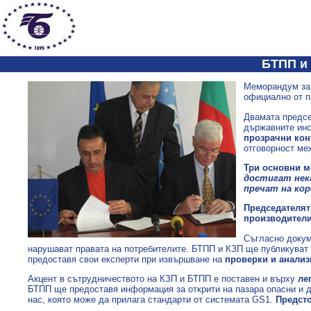
БТПП и 
Меморандум за 
официално от п
Двамата предсе
държавните инс
прозрачни кон
отговорност ме
Три основни м
достигат нека
пречат на ко
Председателят
производители 
Съгласно докум
нарушават правата на потребителите. БТПП и КЗП ще публикуват
предоставя свои експерти при извършване на
проверки и анализ
Акцент в сътрудничеството на КЗП и БТПП е поставен и върху
ле
БТПП ще предоставя информация за открити на пазара опасни и д
нас, която може да прилага стандарти от системата GS1.
Предсто