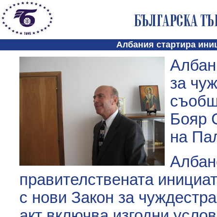
Албания стартира ини
Албан
за чу
съобщ
Бояр 
на Па
Албан
правителствената инициат
с нови Закон за чуждестр
акт включва изгодни услов