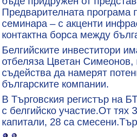
бъде придружен от представ
Предварителната програма 
семинара – с акценти инфрас
контактна борса между бълга
Белгийските инвеститори им
отбеляза Цветан Симеонов, 
съдейства да намерят потен
българските компании.
В Търговския регистър на Б
с белгийско участие.От тях 
капитали, 28 са смесени.Тър