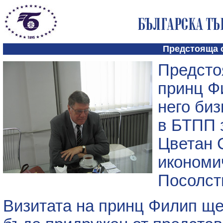
Предстояща 
Предсто
принц Ф
него би
в БТПП 
Цветан 
икономи
Посолст
Визитата на принц Филип ще