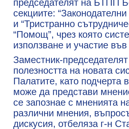
председателят на БТПП Б
секциите: “Законодателни
и “Тристранно сътрудниче
“Помощ”, чрез която сист
използване и участие във
Заместник-председателят
полезността на новата си
Палатите, като подчерта 
може да представи мнение
се запознае с мненията н
различни мнения, въпросъ
дискусия, отбеляза г-н Ст