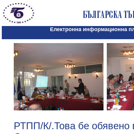
Електронна информационна пл
РТПП/К/.Това бе обявено 