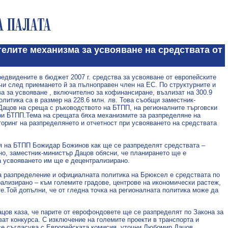
лите механизма за усвояване на средствата от
редвидените в бюджет 2007 г. средства за усвояване от европейските
чи след приемането й за пълноправен член на ЕС. По структурните и
 за усвояване , включително за кофинансиране, възлизат на 300.9
олитика са в размер на 228.6 млн. лв. Това съобщи заместник-
ацов на среща с ръководството на БТПП, на регионалните търговски
ри БТПП.Тема на срещата бяха механизмите за разпределяне на
оринг на разпределянето и отчетност при усвояването на средствата
ля на БТПП Божидар Божинов как ще се разпределят средствата –
о, заместник-министър Дацов обясни, че планирането ще е
на усвояването им ще е децентрализирано.
на разпределение и официалната политика на Брюксел е средствата по
ализирано – към големите градове, центрове на икономически растеж,
е.Той допълни, че от гледна точка на регионалната политика може да
ацов каза, че парите от еврофондовете ще се разпределят по Закона за
ват конкурса. С изключение на големите проекти в транспорта и
 се съгласува с Европейската комисия, уточни Любомир Дацов.