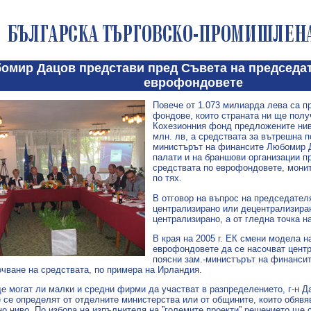
мир Дацов представи пред Съвета на председате
еврофондовете
Повече от 1.073 милиарда лева са п
фондове, които страната ни ще полу
Кохезионния фонд предложените нива
млн. лв, а средствата за вътрешна п
министърът на финансите Любомир Д
палати и на браншови организации п
средствата по еврофондовете, монит
по тях.
В отговор на въпрос на председате
централизирано или децентрализиран
централизирано, а от гледна точка 
В края на 2005 г. ЕК смени модела 
еврофондовете да се насочват центр
поясни зам.-министърът на финансит
очване на средствата, по примера на Ирландия.
е могат ли малки и средни фирми да участват в разпределението, г-н Д
е се определят от отделните министерства или от общините, които обявя
но ниво. По избора на изпълнителя на ”големите проекти” решението ще