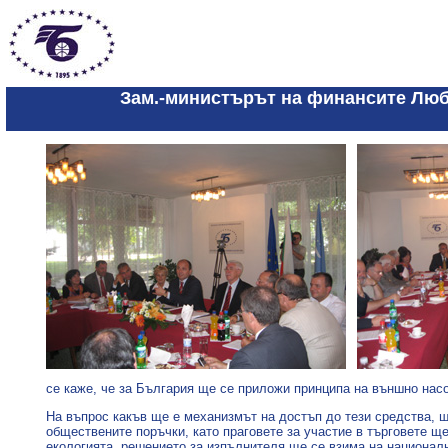
Зам.-министърът на финансите Любо
се каже, че за България ще се приложи принципа на външно нас
На въпрос какъв ще е механизмът на достъп до тези средства, щ
обществените поръчки, като праговете за участие в търговете щ
екологията, решението за изпълнителя ще се взима на национал