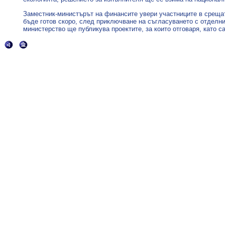
Заместник-министърът на финансите увери участниците в срещата
бъде готов скоро, след приключване на съгласуването с отделни
министерство ще публикува проектите, за които отговаря, като 